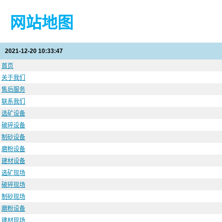
网站地图
2021-12-20 10:33:47
首页
关于我们
售后服务
联系我们
选矿设备
破碎设备
制砂设备
磨粉设备
建材设备
选矿现场
破碎现场
制砂现场
磨粉设备
建材现场