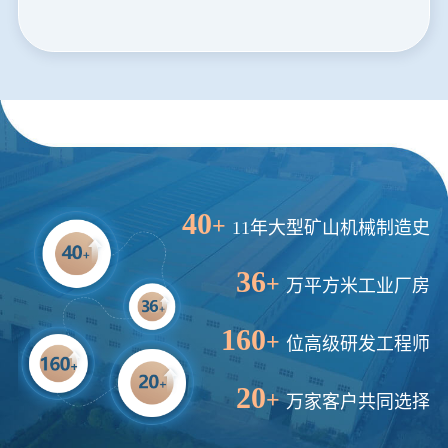
20分钟前
马先生留言：提供移动破碎机图片价格表。
24分钟前
朱先生留言：制砂机3000吨一套多少钱？
35分钟前
张先生留言：碎石机有几种型号？碎石机械设备一套价格？
46分钟前
武先生留言：年产100万吨机制砂，用什么设备？
1分钟前
谢先生留言：球磨机多少钱一台？提供型号和参数。
2分钟前
王先生留言：建一条石料破碎生产线，规模300吨/小时，提供设备选型和报价。
40
+
11年大型矿山机械制造史
5分钟前
陈先生留言：每小时100吨建筑垃圾粉碎机？推荐用什么型号？
36
+
万平方米工业厂房
160
+
位高级研发工程师
20
+
万家客户共同选择