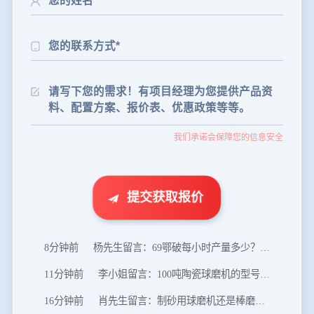
24分钟前
朱先生留言：制砂机3000吨一套多少钱？
35分钟前
张先生留言：碎石机有几种型号？碎石机械设备一套价格？
我们承诺会保障您的信息安全
46分钟前
武先生留言：年产100万吨机制砂，用什么设备？
1分钟前
谢先生留言：球磨机多少钱一台？提供型号和参数。
2分钟前
王先生留言：建一条石料破碎生产线，规模300吨/小时，提供设备选型和报价。
提交获取报价
5分钟前
陈先生留言：每小时100吨建筑垃圾粉碎机？推荐用什么型号？
8分钟前
杨先生留言：69鄂破每小时产量多少？参数和工作视频。
11分钟前
李小姐留言：100吨陶瓷球磨机的型号和参数？
16分钟前
肖先生留言：制砂用球磨机还是棒磨机？每小时100吨价格。