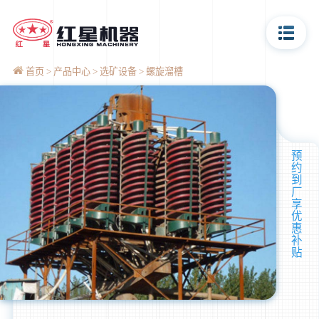
首页
产品中心
选矿设备
螺旋溜槽
预
约
到
厂
享
优
惠
补
贴