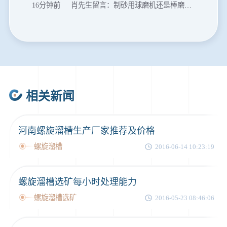
16分钟前
肖先生留言：制砂用球磨机还是棒磨机？每小时100吨价格。
20分钟前
马先生留言：提供移动破碎机图片价格表。
24分钟前
朱先生留言：制砂机3000吨一套多少钱？
35分钟前
张先生留言：碎石机有几种型号？碎石机械设备一套价格？
46分钟前
武先生留言：年产100万吨机制砂，用什么设备？
相关新闻
1分钟前
谢先生留言：球磨机多少钱一台？提供型号和参数。
2分钟前
王先生留言：建一条石料破碎生产线，规模300吨/小时，提供设备选型和报价。
河南螺旋溜槽生产厂家推荐及价格
5分钟前
陈先生留言：每小时100吨建筑垃圾粉碎机？推荐用什么型号？
螺旋溜槽
2016-06-14 10:23:19
螺旋溜槽选矿每小时处理能力
螺旋溜槽选矿
2016-05-23 08:46:06