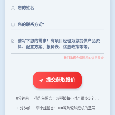
24分钟前
朱先生留言：制砂机3000吨一套多少钱？
35分钟前
张先生留言：碎石机有几种型号？碎石机械设备一套价格？
我们承诺会保障您的信息安全
46分钟前
武先生留言：年产100万吨机制砂，用什么设备？
1分钟前
谢先生留言：球磨机多少钱一台？提供型号和参数。
2分钟前
王先生留言：建一条石料破碎生产线，规模300吨/小时，提供设备选型和报价。
提交获取报价
5分钟前
陈先生留言：每小时100吨建筑垃圾粉碎机？推荐用什么型号？
8分钟前
杨先生留言：69鄂破每小时产量多少？参数和工作视频。
11分钟前
李小姐留言：100吨陶瓷球磨机的型号和参数？