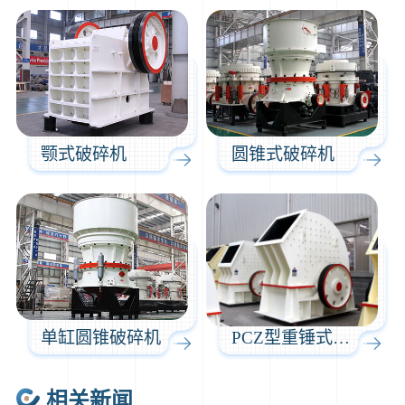
2分钟前
王先生留言：建一条石料破碎生产线，规模300吨/小时，提供设备选型和报价。
5分钟前
陈先生留言：每小时100吨建筑垃圾粉碎机？推荐用什么型号？
颚式破碎机
圆锥式破碎机
单缸圆锥破碎机
PCZ型重锤式破碎机
相关新闻