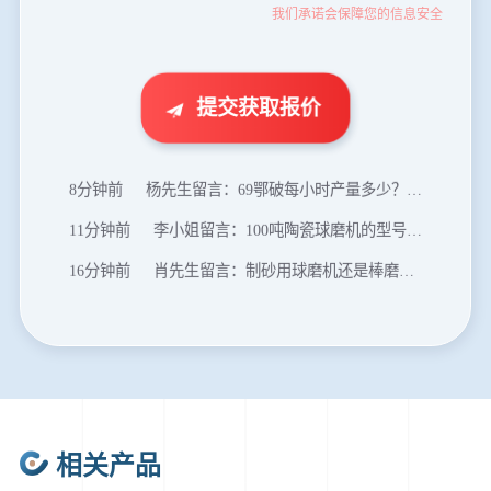
我们承诺会保障您的信息安全
46分钟前
武先生留言：年产100万吨机制砂，用什么设备？
1分钟前
谢先生留言：球磨机多少钱一台？提供型号和参数。
2分钟前
王先生留言：建一条石料破碎生产线，规模300吨/小时，提供设备选型和报价。
提交获取报价
5分钟前
陈先生留言：每小时100吨建筑垃圾粉碎机？推荐用什么型号？
8分钟前
杨先生留言：69鄂破每小时产量多少？参数和工作视频。
11分钟前
李小姐留言：100吨陶瓷球磨机的型号和参数？
16分钟前
肖先生留言：制砂用球磨机还是棒磨机？每小时100吨价格。
20分钟前
马先生留言：提供移动破碎机图片价格表。
24分钟前
朱先生留言：制砂机3000吨一套多少钱？
35分钟前
张先生留言：碎石机有几种型号？碎石机械设备一套价格？
46分钟前
武先生留言：年产100万吨机制砂，用什么设备？
相关产品
1分钟前
谢先生留言：球磨机多少钱一台？提供型号和参数。