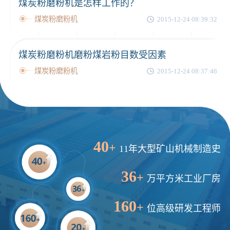
煤炭粉磨粉机是怎样工作的？
1分钟前
谢先生留言：球磨机多少钱一台？提供型号和参数。
煤炭粉磨粉机
2015-12-24 08:39:32
2分钟前
王先生留言：建一条石料破碎生产线，规模300吨/小时，提供设备选型和报价。
5分钟前
陈先生留言：每小时100吨建筑垃圾粉碎机？推荐用什么型号？
煤炭粉磨粉机磨粉煤岩粉目数受因素
煤炭粉磨粉机
2015-12-24 08:37:46
40
+
11年大型矿山机械制造史
36
+
万平方米工业厂房
160
+
位高级研发工程师