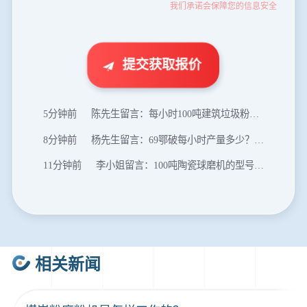
我们承诺会保障您的信息安全
35分钟前
张先生留言：碎石机有几种型号？碎石机械设备一套价格？
46分钟前
武先生留言：年产100万吨机制砂，用什么设备？
1分钟前
谢先生留言：球磨机多少钱一台？提供型号和参数。
提交获取报价
2分钟前
王先生留言：建一条石料破碎生产线，规模300吨/小时，提供设备选型和报价。
5分钟前
陈先生留言：每小时100吨建筑垃圾粉碎机？推荐用什么型号？
8分钟前
杨先生留言：69鄂破每小时产量多少？参数和工作视频。
11分钟前
李小姐留言：100吨陶瓷球磨机的型号和参数？
16分钟前
肖先生留言：制砂用球磨机还是棒磨机？每小时100吨价格。
20分钟前
马先生留言：提供移动破碎机图片价格表。
24分钟前
朱先生留言：制砂机3000吨一套多少钱？
相关新闻
35分钟前
张先生留言：碎石机有几种型号？碎石机械设备一套价格？
46分钟前
武先生留言：年产100万吨机制砂，用什么设备？