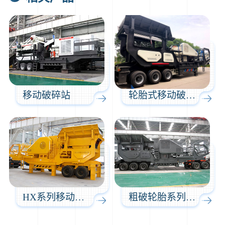
1分钟前
谢先生留言：球磨机多少钱一台？提供型号和参数。
2分钟前
王先生留言：建一条石料破碎生产线，规模300吨/小时，提供设备选型和报价。
5分钟前
陈先生留言：每小时100吨建筑垃圾粉碎机？推荐用什么型号？
移动破碎站
轮胎式移动破碎站
HX系列移动破碎站
粗破轮胎系列移动破碎站