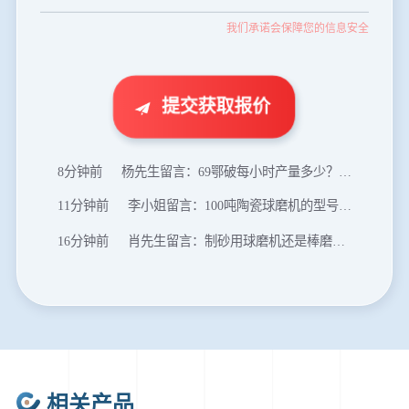
我们承诺会保障您的信息安全
46分钟前
武先生留言：年产100万吨机制砂，用什么设备？
1分钟前
谢先生留言：球磨机多少钱一台？提供型号和参数。
2分钟前
王先生留言：建一条石料破碎生产线，规模300吨/小时，提供设备选型和报价。
提交获取报价
5分钟前
陈先生留言：每小时100吨建筑垃圾粉碎机？推荐用什么型号？
8分钟前
杨先生留言：69鄂破每小时产量多少？参数和工作视频。
11分钟前
李小姐留言：100吨陶瓷球磨机的型号和参数？
16分钟前
肖先生留言：制砂用球磨机还是棒磨机？每小时100吨价格。
20分钟前
马先生留言：提供移动破碎机图片价格表。
24分钟前
朱先生留言：制砂机3000吨一套多少钱？
35分钟前
张先生留言：碎石机有几种型号？碎石机械设备一套价格？
46分钟前
武先生留言：年产100万吨机制砂，用什么设备？
相关产品