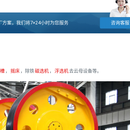
方案，我们将7×24小时为您服务
咨询客服
槽
，
摇床
，除铁
磁选机
，
浮选机
去云母设备等。