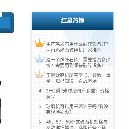
红星热榜
生产鸡米石用什么破碎设备好?
1
河南鸡米石破碎机厂家推荐
建一个煤矸石砖厂需要投资多少
2
钱？需要用到哪些破碎设备？
了解球磨机所有型号、参数、重
3
量，知己知彼，百战不殆！
2米2乘7米球磨机有多重？价格
4
多少
球磨机可以用来磨沙子吗?有没
5
有现场视频？
46、57、69鄂式破石机规格与
6
参数详细解读，选购设备不马