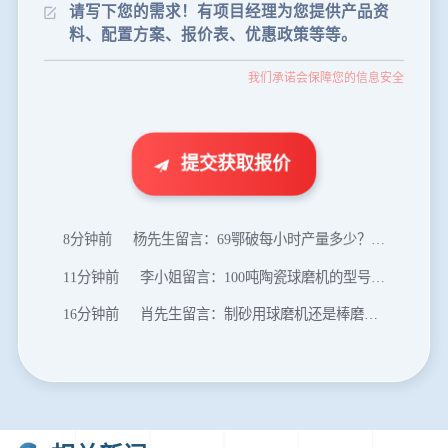
24分钟前
朱先生留言：制砂机3000吨一套多少钱？
35分钟前
张先生留言：碎石机有几种型号？碎石机械设备一套价格？
我们承诺会保障您的信息安全
46分钟前
武先生留言：年产100万吨机制砂，用什么设备？
1分钟前
谢先生留言：球磨机多少钱一台？提供型号和参数。
2分钟前
王先生留言：建一条石料破碎生产线，规模300吨/小时，提供设备选型和报价。
提交获取报价
5分钟前
陈先生留言：每小时100吨建筑垃圾粉碎机？推荐用什么型号？
8分钟前
杨先生留言：69鄂破每小时产量多少？参数和工作视频。
11分钟前
李小姐留言：100吨陶瓷球磨机的型号和参数？
16分钟前
肖先生留言：制砂用球磨机还是棒磨机？每小时100吨价格。
20分钟前
马先生留言：提供移动破碎机图片价格表。
24分钟前
朱先生留言：制砂机3000吨一套多少钱？
35分钟前
张先生留言：碎石机有几种型号？碎石机械设备一套价格？