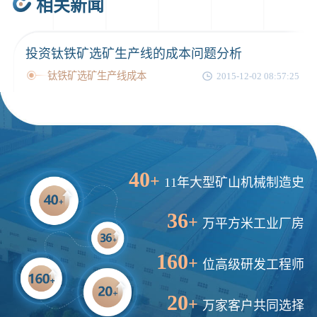
相关新闻
46分钟前
武先生留言：年产100万吨机制砂，用什么设备？
1分钟前
谢先生留言：球磨机多少钱一台？提供型号和参数。
投资钛铁矿选矿生产线的成本问题分析
2分钟前
王先生留言：建一条石料破碎生产线，规模300吨/小时，提供设备选型和报价。
钛铁矿选矿生产线成本
2015-12-02 08:57:25
5分钟前
陈先生留言：每小时100吨建筑垃圾粉碎机？推荐用什么型号？
40
+
11年大型矿山机械制造史
36
+
万平方米工业厂房
160
+
位高级研发工程师
20
+
万家客户共同选择