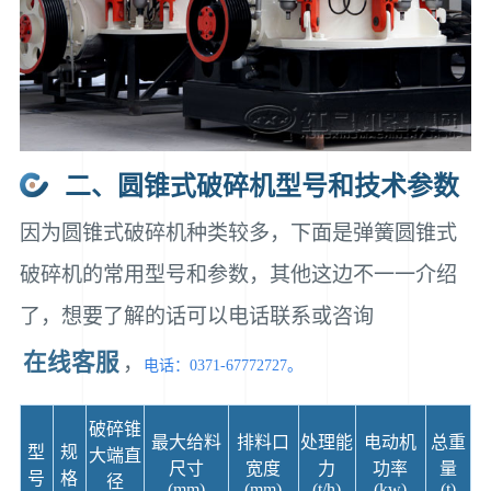
二、圆锥式破碎机型号和技术参数
因为圆锥式破碎机种类较多，下面是弹簧圆锥式
破碎机的常用型号和参数，其他这边不一一介绍
了，想要了解的话可以电话联系或咨询
在线客服
，
电话：0371-67772727。
破碎锥
最大给料
排料口
处理能
电动机
总重
型
规
大端直
尺寸
宽度
力
功率
量
号
格
径
(mm)
(mm)
(t/h)
(kw)
(t)