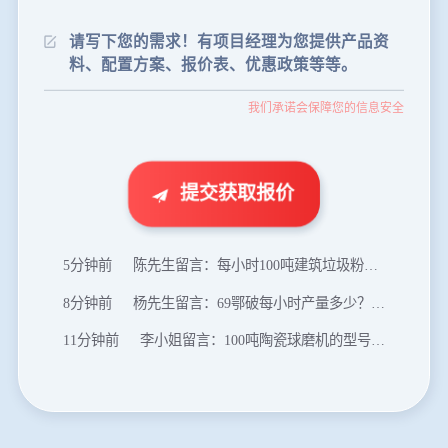
24分钟前
朱先生留言：制砂机3000吨一套多少钱？
35分钟前
张先生留言：碎石机有几种型号？碎石机械设备一套价格？
我们承诺会保障您的信息安全
46分钟前
武先生留言：年产100万吨机制砂，用什么设备？
1分钟前
谢先生留言：球磨机多少钱一台？提供型号和参数。
2分钟前
王先生留言：建一条石料破碎生产线，规模300吨/小时，提供设备选型和报价。
提交获取报价
5分钟前
陈先生留言：每小时100吨建筑垃圾粉碎机？推荐用什么型号？
8分钟前
杨先生留言：69鄂破每小时产量多少？参数和工作视频。
11分钟前
李小姐留言：100吨陶瓷球磨机的型号和参数？
16分钟前
肖先生留言：制砂用球磨机还是棒磨机？每小时100吨价格。
20分钟前
马先生留言：提供移动破碎机图片价格表。
24分钟前
朱先生留言：制砂机3000吨一套多少钱？