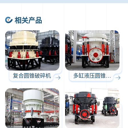
35分钟前
张先生留言：碎石机有几种型号？碎石机械设备一套价格？
46分钟前
武先生留言：年产100万吨机制砂，用什么设备？
相关产品
1分钟前
谢先生留言：球磨机多少钱一台？提供型号和参数。
2分钟前
王先生留言：建一条石料破碎生产线，规模300吨/小时，提供设备选型和报价。
5分钟前
陈先生留言：每小时100吨建筑垃圾粉碎机？推荐用什么型号？
复合圆锥破碎机
多缸液压圆锥破碎机