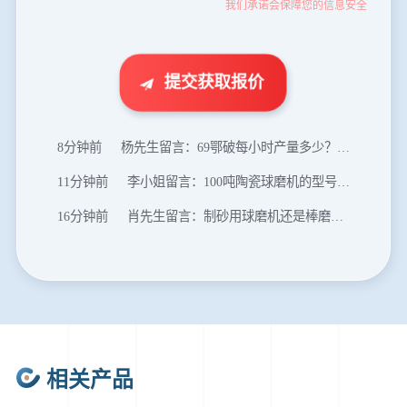
我们承诺会保障您的信息安全
46分钟前
武先生留言：年产100万吨机制砂，用什么设备？
1分钟前
谢先生留言：球磨机多少钱一台？提供型号和参数。
2分钟前
王先生留言：建一条石料破碎生产线，规模300吨/小时，提供设备选型和报价。
提交获取报价
5分钟前
陈先生留言：每小时100吨建筑垃圾粉碎机？推荐用什么型号？
8分钟前
杨先生留言：69鄂破每小时产量多少？参数和工作视频。
11分钟前
李小姐留言：100吨陶瓷球磨机的型号和参数？
16分钟前
肖先生留言：制砂用球磨机还是棒磨机？每小时100吨价格。
20分钟前
马先生留言：提供移动破碎机图片价格表。
24分钟前
朱先生留言：制砂机3000吨一套多少钱？
35分钟前
张先生留言：碎石机有几种型号？碎石机械设备一套价格？
46分钟前
武先生留言：年产100万吨机制砂，用什么设备？
相关产品
1分钟前
谢先生留言：球磨机多少钱一台？提供型号和参数。