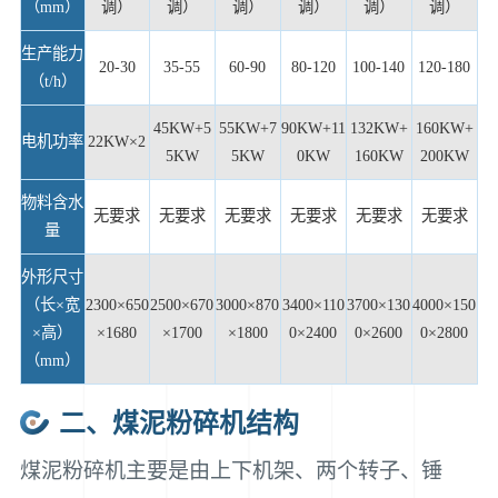
（mm）
调）
调）
调）
调）
调）
调）
生产能力
20-30
35-55
60-90
80-120
100-140
120-180
（t/h）
45KW+5
55KW+7
90KW+11
132KW+
160KW+
电机功率
22KW×2
5KW
5KW
0KW
160KW
200KW
物料含水
无要求
无要求
无要求
无要求
无要求
无要求
量
外形尺寸
（长×宽
2300×650
2500×670
3000×870
3400×110
3700×130
4000×150
×高）
×1680
×1700
×1800
0×2400
0×2600
0×2800
（mm）
二、煤泥粉碎机结构
煤泥粉碎机主要是由上下机架、两个转子、锤