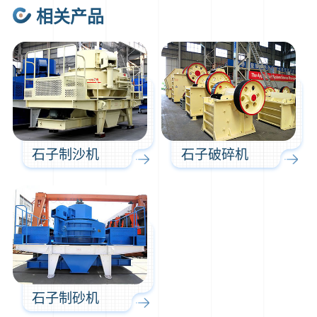
相关产品
1分钟前
谢先生留言：球磨机多少钱一台？提供型号和参数。
2分钟前
王先生留言：建一条石料破碎生产线，规模300吨/小时，提供设备选型和报价。
5分钟前
陈先生留言：每小时100吨建筑垃圾粉碎机？推荐用什么型号？
石子制沙机
石子破碎机
石子制砂机