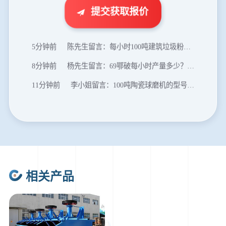
2分钟前
王先生留言：建一条石料破碎生产线，规模300吨/小时，提供设备选型和报价。
提交获取报价
5分钟前
陈先生留言：每小时100吨建筑垃圾粉碎机？推荐用什么型号？
8分钟前
杨先生留言：69鄂破每小时产量多少？参数和工作视频。
11分钟前
李小姐留言：100吨陶瓷球磨机的型号和参数？
16分钟前
肖先生留言：制砂用球磨机还是棒磨机？每小时100吨价格。
20分钟前
马先生留言：提供移动破碎机图片价格表。
24分钟前
朱先生留言：制砂机3000吨一套多少钱？
35分钟前
张先生留言：碎石机有几种型号？碎石机械设备一套价格？
46分钟前
武先生留言：年产100万吨机制砂，用什么设备？
相关产品
1分钟前
谢先生留言：球磨机多少钱一台？提供型号和参数。
2分钟前
王先生留言：建一条石料破碎生产线，规模300吨/小时，提供设备选型和报价。
5分钟前
陈先生留言：每小时100吨建筑垃圾粉碎机？推荐用什么型号？