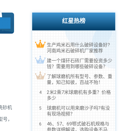
红星热榜
生产鸡米石用什么破碎设备好?
1
河南鸡米石破碎机厂家推荐
建一个煤矸石砖厂需要投资多少
2
钱？需要用到哪些破碎设备？
了解球磨机所有型号、参数、重
3
量，知己知彼，百战不殆！
2米2乘7米球磨机有多重？价格
4
多少
洗砂机
球磨机可以用来磨沙子吗?有没
5
有现场视频？
型号，
46、57、69鄂式破石机规格与
6
参数详细解读，选购设备不马