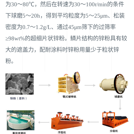
为30～80℃，然后在转速为30～100r/min的条件
下球磨5～20h，得到平均粒度为5～25μm、松装
密度为0.7～1.2g/L、通过45μm筛下的过筛率
≥98wt%的超细片状锌粉。鳞片结构的锌粉具有较
大的遮盖力，配耐涂料时锌粉用量少于粒状锌
粉。