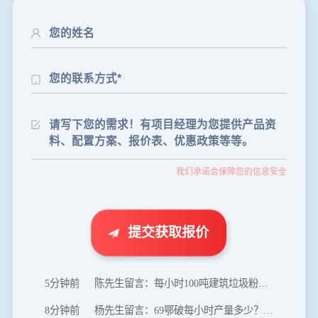
24分钟前
朱先生留言：制砂机3000吨一套多少钱？
我们承诺会保障您的信息安全
35分钟前
张先生留言：碎石机有几种型号？碎石机械设备一套价格？
46分钟前
武先生留言：年产100万吨机制砂，用什么设备？
1分钟前
谢先生留言：球磨机多少钱一台？提供型号和参数。
提交获取报价
2分钟前
王先生留言：建一条石料破碎生产线，规模300吨/小时，提供设备选型和报价。
5分钟前
陈先生留言：每小时100吨建筑垃圾粉碎机？推荐用什么型号？
8分钟前
杨先生留言：69鄂破每小时产量多少？参数和工作视频。