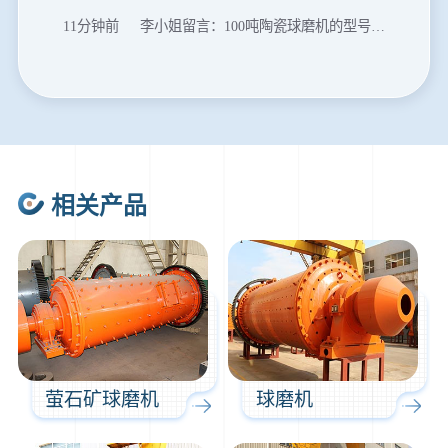
11分钟前
李小姐留言：100吨陶瓷球磨机的型号和参数？
16分钟前
肖先生留言：制砂用球磨机还是棒磨机？每小时100吨价格。
20分钟前
马先生留言：提供移动破碎机图片价格表。
24分钟前
朱先生留言：制砂机3000吨一套多少钱？
35分钟前
张先生留言：碎石机有几种型号？碎石机械设备一套价格？
相关产品
46分钟前
武先生留言：年产100万吨机制砂，用什么设备？
1分钟前
谢先生留言：球磨机多少钱一台？提供型号和参数。
2分钟前
王先生留言：建一条石料破碎生产线，规模300吨/小时，提供设备选型和报价。
5分钟前
陈先生留言：每小时100吨建筑垃圾粉碎机？推荐用什么型号？
萤石矿球磨机
球磨机