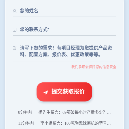
24分钟前
朱先生留言：制砂机3000吨一套多少钱？
35分钟前
张先生留言：碎石机有几种型号？碎石机械设备一套价格？
我们承诺会保障您的信息安全
46分钟前
武先生留言：年产100万吨机制砂，用什么设备？
1分钟前
谢先生留言：球磨机多少钱一台？提供型号和参数。
2分钟前
王先生留言：建一条石料破碎生产线，规模300吨/小时，提供设备选型和报价。
提交获取报价
5分钟前
陈先生留言：每小时100吨建筑垃圾粉碎机？推荐用什么型号？
8分钟前
杨先生留言：69鄂破每小时产量多少？参数和工作视频。
11分钟前
李小姐留言：100吨陶瓷球磨机的型号和参数？