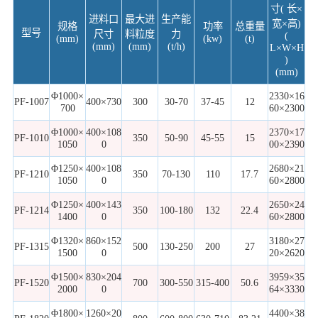
寸( 长×
进料口
最大进
生产能
宽×高)
规格
功率
总重量
型号
尺寸
料粒度
力
(
(mm)
(kw)
(t)
(mm)
(mm)
(t/h)
L×W×H
)
(mm)
Φ1000×
2330×16
PF-1007
400×730
300
30-70
37-45
12
700
60×2300
Φ1000×
400×108
2370×17
PF-1010
350
50-90
45-55
15
1050
0
00×2390
Φ1250×
400×108
2680×21
PF-1210
350
70-130
110
17.7
1050
0
60×2800
Φ1250×
400×143
2650×24
PF-1214
350
100-180
132
22.4
1400
0
60×2800
Φ1320×
860×152
3180×27
PF-1315
500
130-250
200
27
1500
0
20×2620
Φ1500×
830×204
3959×35
PF-1520
700
300-550
315-400
50.6
2000
0
64×3330
Φ1800×
1260×20
4400×38