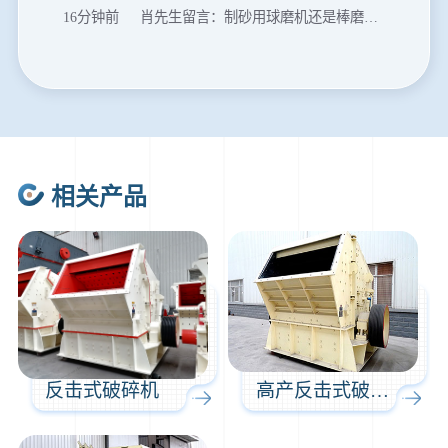
16分钟前
肖先生留言：制砂用球磨机还是棒磨机？每小时100吨价格。
20分钟前
马先生留言：提供移动破碎机图片价格表。
24分钟前
朱先生留言：制砂机3000吨一套多少钱？
35分钟前
张先生留言：碎石机有几种型号？碎石机械设备一套价格？
46分钟前
武先生留言：年产100万吨机制砂，用什么设备？
相关产品
1分钟前
谢先生留言：球磨机多少钱一台？提供型号和参数。
2分钟前
王先生留言：建一条石料破碎生产线，规模300吨/小时，提供设备选型和报价。
5分钟前
陈先生留言：每小时100吨建筑垃圾粉碎机？推荐用什么型号？
反击式破碎机
高产反击式破碎机