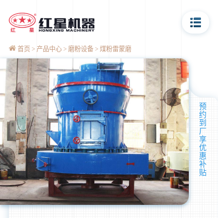
首页
产品中心
磨粉设备
煤粉雷蒙磨
预
约
到
厂
享
优
惠
补
贴