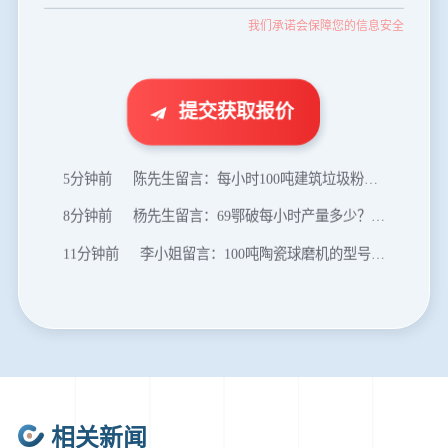
我们承诺会保障您的信息安全
46分钟前
武先生留言：年产100万吨机制砂，用什么设备？
1分钟前
谢先生留言：球磨机多少钱一台？提供型号和参数。
2分钟前
王先生留言：建一条石料破碎生产线，规模300吨/小时，提供设备选型和报价。
提交获取报价
5分钟前
陈先生留言：每小时100吨建筑垃圾粉碎机？推荐用什么型号？
8分钟前
杨先生留言：69鄂破每小时产量多少？参数和工作视频。
11分钟前
李小姐留言：100吨陶瓷球磨机的型号和参数？
16分钟前
肖先生留言：制砂用球磨机还是棒磨机？每小时100吨价格。
20分钟前
马先生留言：提供移动破碎机图片价格表。
24分钟前
朱先生留言：制砂机3000吨一套多少钱？
35分钟前
张先生留言：碎石机有几种型号？碎石机械设备一套价格？
46分钟前
武先生留言：年产100万吨机制砂，用什么设备？
相关新闻
1分钟前
谢先生留言：球磨机多少钱一台？提供型号和参数。