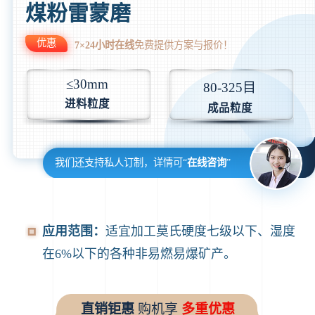
煤粉雷蒙磨
优惠
7×24小时在线
免费提供方案与报价！
≤30mm
80-325目
进料粒度
成品粒度
我们还支持私人订制，详情可“
在线咨询
”
应用范围：
适宜加工莫氏硬度七级以下、湿度
在6%以下的各种非易燃易爆矿产。
直销钜惠
购机享
多重优惠