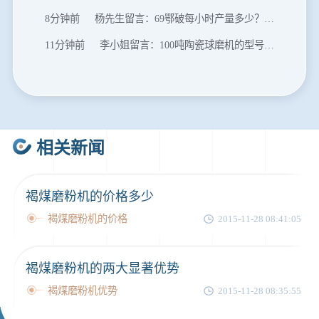
8分钟前
杨先生留言：69鄂破每小时产量多少？参数和工作视频。
11分钟前
李小姐留言：100吨陶瓷球磨机的型号和参数？
16分钟前
肖先生留言：制砂用球磨机还是棒磨机？每小时100吨价格。
20分钟前
马先生留言：提供移动破碎机图片价格表。
24分钟前
朱先生留言：制砂机3000吨一套多少钱？
相关新闻
35分钟前
张先生留言：碎石机有几种型号？碎石机械设备一套价格？
46分钟前
武先生留言：年产100万吨机制砂，用什么设备？
褐煤磨粉机的价格多少
1分钟前
谢先生留言：球磨机多少钱一台？提供型号和参数。
褐煤磨粉机的价格
2015-11-28 08:41:05
2分钟前
王先生留言：建一条石料破碎生产线，规模300吨/小时，提供设备选型和报价。
5分钟前
陈先生留言：每小时100吨建筑垃圾粉碎机？推荐用什么型号？
褐煤磨粉机的两大显著优势
褐煤磨粉机优势
2015-11-28 08:35:55