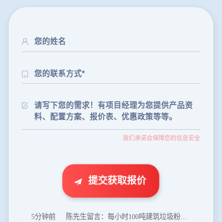
24分钟前
朱先生留言：制砂机3000吨一套多少钱？
我们承诺会保障您的信息安全
35分钟前
张先生留言：碎石机有几种型号？碎石机械设备一套价格？
46分钟前
武先生留言：年产100万吨机制砂，用什么设备？
1分钟前
谢先生留言：球磨机多少钱一台？提供型号和参数。
提交获取报价
2分钟前
王先生留言：建一条石料破碎生产线，规模300吨/小时，提供设备选型和报价。
5分钟前
陈先生留言：每小时100吨建筑垃圾粉碎机？推荐用什么型号？