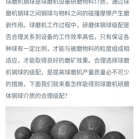
球磨机钢球是球磨机设备研磨物料介质，通过球
磨机钢球之间钢球与物料之间的碰撞摩擦产生磨
剥作用。球磨机工作过程中，研磨体钢球级配是
否合理关系到设备的工作效率高低，只有保证各
种球有一定比例，才能与被磨物料的粒度组成相
适应，才能取得良好的磨矿效果。合理选择球磨
机钢球的级配，是提高球磨机产量质量必不可少
的措施，下面我们就来看怎样能得到球磨机研磨
体钢球介质的合理级配？