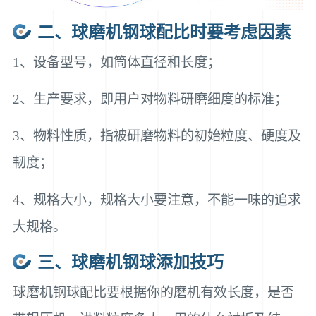
二、球磨机钢球配比时要考虑因素
1、设备型号，如筒体直径和长度；
2、生产要求，即用户对物料研磨细度的标准；
3、物料性质，指被研磨物料的初始粒度、硬度及
韧度；
4、规格大小，规格大小要注意，不能一味的追求
大规格。
三、球磨机钢球添加技巧
球磨机钢球配比要根据你的磨机有效长度，是否