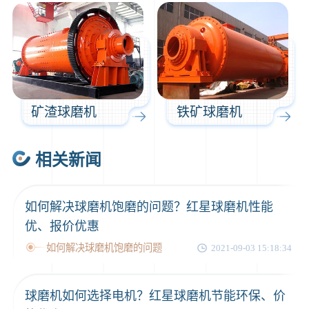
矿渣球磨机
铁矿球磨机
相关新闻
如何解决球磨机饱磨的问题？红星球磨机性能
优、报价优惠
如何解决球磨机饱磨的问题
2021-09-03 15:18:34
球磨机如何选择电机？红星球磨机节能环保、价