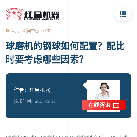
首页
新闻中心
正文
球磨机的钢球如何配置？配比
时要考虑哪些因素？
作者：红星机器
添加时间：2021-09-13
在线咨询