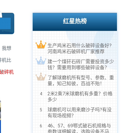
红星热榜
生产鸡米石用什么破碎设备好?
1
，我想
河南鸡米石破碎机厂家推荐
碎机比
建一个煤矸石砖厂需要投资多少
2
钱？需要用到哪些破碎设备？
破碎机
了解球磨机所有型号、参数、重
3
量，知己知彼，百战不殆！
2米2乘7米球磨机有多重？价格
4
多少
球磨机可以用来磨沙子吗?有没
5
有现场视频？
46、57、69鄂式破石机规格与
6
参数详细解读，选购设备不马