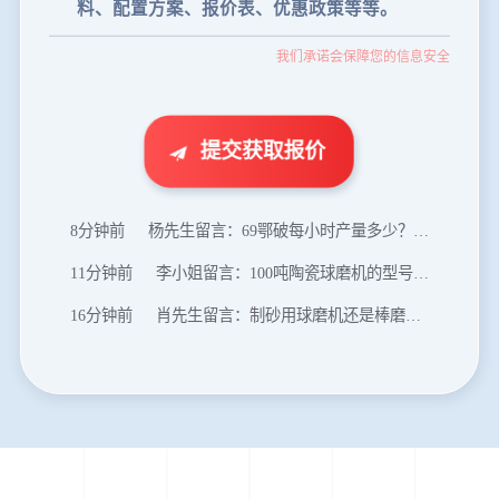
35分钟前
张先生留言：碎石机有几种型号？碎石机械设备一套价格？
我们承诺会保障您的信息安全
46分钟前
武先生留言：年产100万吨机制砂，用什么设备？
1分钟前
谢先生留言：球磨机多少钱一台？提供型号和参数。
2分钟前
王先生留言：建一条石料破碎生产线，规模300吨/小时，提供设备选型和报价。
提交获取报价
5分钟前
陈先生留言：每小时100吨建筑垃圾粉碎机？推荐用什么型号？
8分钟前
杨先生留言：69鄂破每小时产量多少？参数和工作视频。
11分钟前
李小姐留言：100吨陶瓷球磨机的型号和参数？
16分钟前
肖先生留言：制砂用球磨机还是棒磨机？每小时100吨价格。
20分钟前
马先生留言：提供移动破碎机图片价格表。
24分钟前
朱先生留言：制砂机3000吨一套多少钱？
35分钟前
张先生留言：碎石机有几种型号？碎石机械设备一套价格？
46分钟前
武先生留言：年产100万吨机制砂，用什么设备？