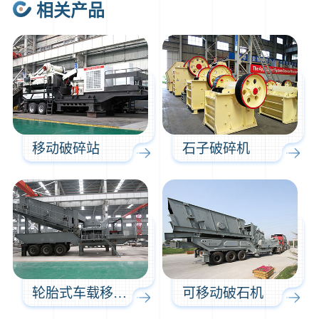
相关产品
1分钟前
谢先生留言：球磨机多少钱一台？提供型号和参数。
2分钟前
王先生留言：建一条石料破碎生产线，规模300吨/小时，提供设备选型和报价。
5分钟前
陈先生留言：每小时100吨建筑垃圾粉碎机？推荐用什么型号？
移动破碎站
石子破碎机
轮胎式车载移动打石机
可移动破石机