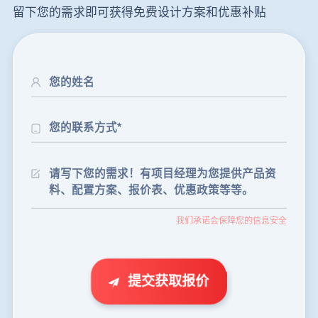
留下您的需求即可获得免费设计方案和优惠补贴
24分钟前
朱先生留言：制砂机3000吨一套多少钱？
35分钟前
张先生留言：碎石机有几种型号？碎石机械设备一套价格？
我们承诺会保障您的信息安全
46分钟前
武先生留言：年产100万吨机制砂，用什么设备？
1分钟前
谢先生留言：球磨机多少钱一台？提供型号和参数。
2分钟前
王先生留言：建一条石料破碎生产线，规模300吨/小时，提供设备选型和报价。
提交获取报价
5分钟前
陈先生留言：每小时100吨建筑垃圾粉碎机？推荐用什么型号？