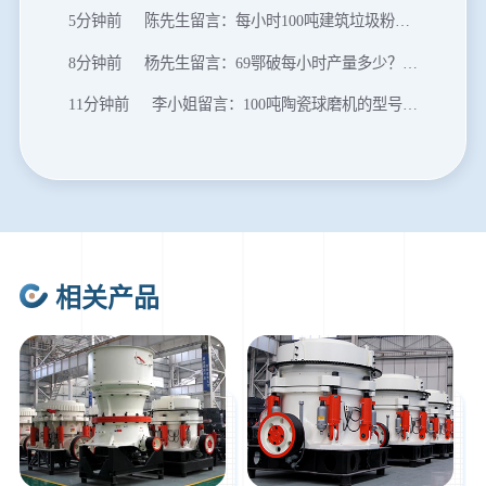
8分钟前
杨先生留言：69鄂破每小时产量多少？参数和工作视频。
11分钟前
李小姐留言：100吨陶瓷球磨机的型号和参数？
16分钟前
肖先生留言：制砂用球磨机还是棒磨机？每小时100吨价格。
20分钟前
马先生留言：提供移动破碎机图片价格表。
24分钟前
朱先生留言：制砂机3000吨一套多少钱？
35分钟前
张先生留言：碎石机有几种型号？碎石机械设备一套价格？
46分钟前
武先生留言：年产100万吨机制砂，用什么设备？
相关产品
1分钟前
谢先生留言：球磨机多少钱一台？提供型号和参数。
2分钟前
王先生留言：建一条石料破碎生产线，规模300吨/小时，提供设备选型和报价。
5分钟前
陈先生留言：每小时100吨建筑垃圾粉碎机？推荐用什么型号？