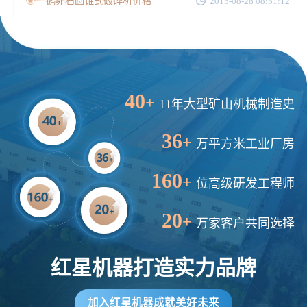
鹅卵石圆锥式破碎机价格
2015-08-28 08:51:12
40
+
11年大型矿山机械制造史
36
+
万平方米工业厂房
160
+
位高级研发工程师
20
+
万家客户共同选择
红星机器打造实力品牌
加入红星机器成就美好未来