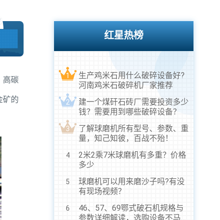
红星热榜
生产鸡米石用什么破碎设备好?
1
。高碳
河南鸡米石破碎机厂家推荐
金矿的
建一个煤矸石砖厂需要投资多少
2
钱？需要用到哪些破碎设备？
了解球磨机所有型号、参数、重
3
量，知己知彼，百战不殆！
2米2乘7米球磨机有多重？价格
4
多少
球磨机可以用来磨沙子吗?有没
5
有现场视频？
46、57、69鄂式破石机规格与
6
参数详细解读，选购设备不马