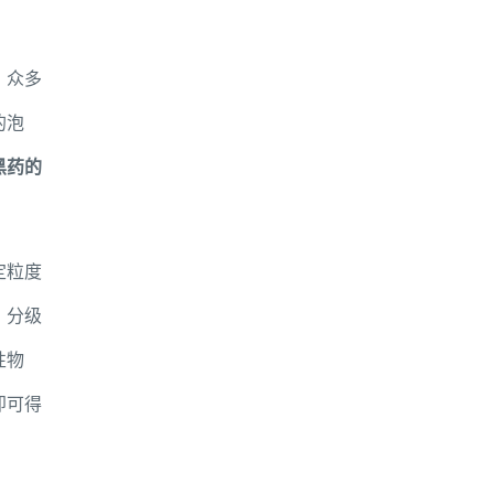
，众多
的泡
黑药的
定粒度
，分级
性物
即可得