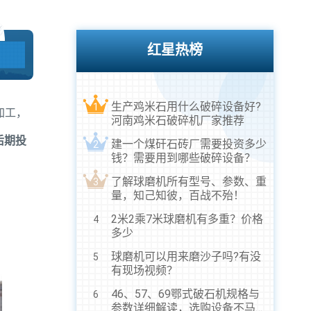
红星热榜
生产鸡米石用什么破碎设备好?
1
加工，
河南鸡米石破碎机厂家推荐
后期投
建一个煤矸石砖厂需要投资多少
2
钱？需要用到哪些破碎设备？
了解球磨机所有型号、参数、重
3
量，知己知彼，百战不殆！
2米2乘7米球磨机有多重？价格
4
多少
球磨机可以用来磨沙子吗?有没
5
有现场视频？
46、57、69鄂式破石机规格与
6
参数详细解读，选购设备不马