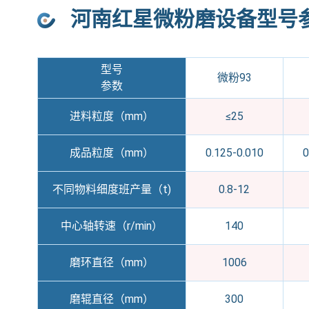
河南红星微粉磨设备型号
型号
微粉93
参数
进料粒度（mm）
≤25
成品粒度（mm）
0.125-0.010
0
不同物料细度班产量（t)
0.8-12
中心轴转速（r/min）
140
磨环直径（mm）
1006
磨辊直径（mm）
300