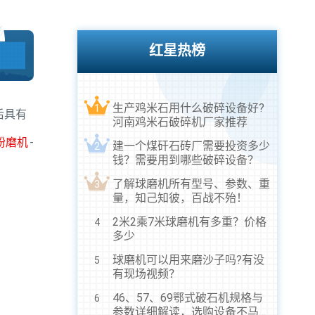
红星热榜
生产鸡米石用什么破碎设备好?
1
后具有
河南鸡米石破碎机厂家推荐
粉磨机
-
建一个煤矸石砖厂需要投资多少
2
钱？需要用到哪些破碎设备？
了解球磨机所有型号、参数、重
3
量，知己知彼，百战不殆！
2米2乘7米球磨机有多重？价格
4
多少
球磨机可以用来磨沙子吗?有没
5
有现场视频？
46、57、69鄂式破石机规格与
6
参数详细解读，选购设备不马