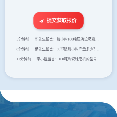
1分钟前
谢先生留言：球磨机多少钱一台？提供型号和参数。
2分钟前
王先生留言：建一条石料破碎生产线，规模300吨/小时，提供设备选型和报价。
提交获取报价
5分钟前
陈先生留言：每小时100吨建筑垃圾粉碎机？推荐用什么型号？
8分钟前
杨先生留言：69鄂破每小时产量多少？参数和工作视频。
11分钟前
李小姐留言：100吨陶瓷球磨机的型号和参数？
16分钟前
肖先生留言：制砂用球磨机还是棒磨机？每小时100吨价格。
20分钟前
马先生留言：提供移动破碎机图片价格表。
24分钟前
朱先生留言：制砂机3000吨一套多少钱？
35分钟前
张先生留言：碎石机有几种型号？碎石机械设备一套价格？
46分钟前
武先生留言：年产100万吨机制砂，用什么设备？
1分钟前
谢先生留言：球磨机多少钱一台？提供型号和参数。