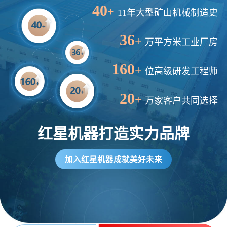
2分钟前
王先生留言：建一条石料破碎生产线，规模300吨/小时，提供设备选型和报价。
40
+
11年大型矿山机械制造史
5分钟前
陈先生留言：每小时100吨建筑垃圾粉碎机？推荐用什么型号？
36
+
万平方米工业厂房
160
+
位高级研发工程师
20
+
万家客户共同选择
红星机器打造实力品牌
加入红星机器成就美好未来