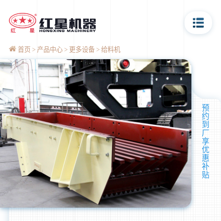
首页
产品中心
更多设备
给料机
预
约
到
厂
享
优
惠
补
贴