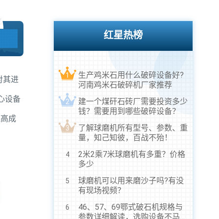
红星热榜
生产鸡米石用什么破碎设备好?
1
对其进
河南鸡米石破碎机厂家推荐
心设备
建一个煤矸石砖厂需要投资多少
2
钱？需要用到哪些破碎设备？
提高成
了解球磨机所有型号、参数、重
3
量，知己知彼，百战不殆！
2米2乘7米球磨机有多重？价格
4
多少
球磨机可以用来磨沙子吗?有没
5
有现场视频？
46、57、69鄂式破石机规格与
6
参数详细解读，选购设备不马