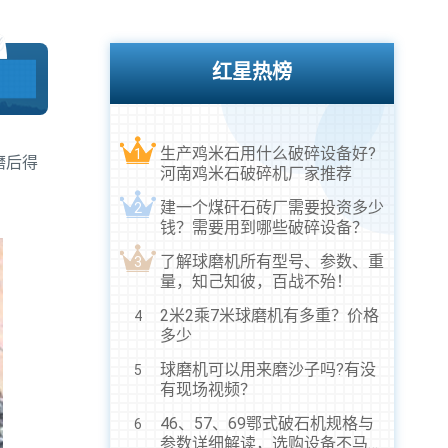
红星热榜
生产鸡米石用什么破碎设备好?
1
磨后得
河南鸡米石破碎机厂家推荐
建一个煤矸石砖厂需要投资多少
2
钱？需要用到哪些破碎设备？
了解球磨机所有型号、参数、重
3
量，知己知彼，百战不殆！
2米2乘7米球磨机有多重？价格
4
多少
球磨机可以用来磨沙子吗?有没
5
有现场视频？
46、57、69鄂式破石机规格与
6
参数详细解读，选购设备不马