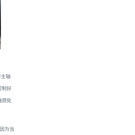
对主轴
控制好
轴颈处
因为当