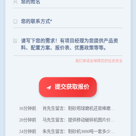
24分钟前
朱先生留言：制砂机3000吨一套多少钱？
35分钟前
张先生留言：碎石机有几种型号？碎石机械设备一套价格？
46分钟前
武先生留言：年产100万吨机制砂，用什么设备？
1分钟前
谢先生留言：球磨机多少钱一台？提供型号和参数。
2分钟前
王先生留言：建一条石料破碎生产线，规模300吨/小时，提供设备选型和报价。
我们承诺会保障您的信息安全
5分钟前
陈先生留言：每小时100吨建筑垃圾粉碎机？推荐用什么型号？
8分钟前
杨先生留言：69鄂破每小时产量多少？参数和工作视频。
11分钟前
李小姐留言：100吨陶瓷球磨机的型号和参数？
提交获取报价
16分钟前
肖先生留言：制砂用球磨机还是棒磨机？每小时100吨价格。
20分钟前
马先生留言：提供移动破碎机图片价格表。
24分钟前
朱先生留言：制砂机3000吨一套多少钱？
35分钟前
张先生留言：碎石机有几种型号？碎石机械设备一套价格？