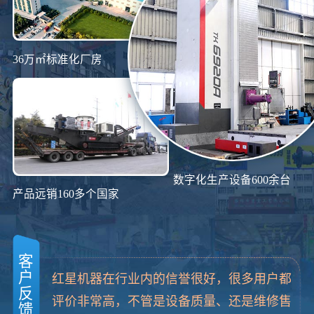
36万㎡标准化厂房
数字化生产设备600余台
产品远销160多个国家
客
户
红星机器在行业内的信誉很好，很多用户都
反
评价非常高，不管是设备质量、还是维修售
馈