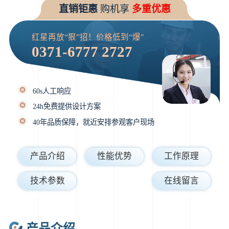
直销钜惠
购机享
多重优惠
红星再放“狠”招！价格低到“爆"
0371-6777 2727
60s人工响应
24h免费提供设计方案
40年品质保障，就近安排参观客户现场
产品介绍
性能优势
工作原理
技术参数
在线留言
产品介绍