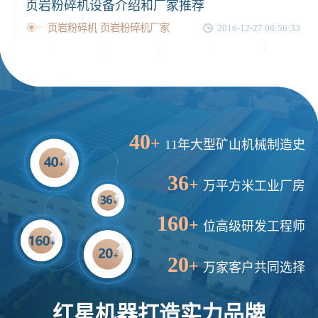
页岩粉碎机设备介绍和厂家推荐
页岩粉碎机 页岩粉碎机厂家
2016-12-27 08:56:33
40
+
11年大型矿山机械制造史
36
+
万平方米工业厂房
160
+
位高级研发工程师
20
+
万家客户共同选择
红星机器打造实力品牌