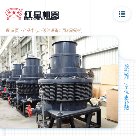
首页
产品中心
破碎设备
页岩破碎机
预
约
到
厂
享
优
惠
补
贴