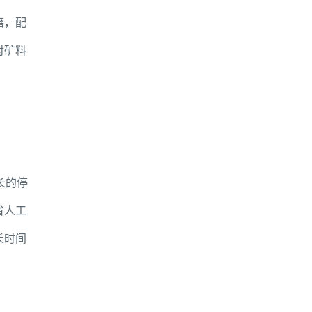
磨，配
对矿料
长的停
省人工
长时间