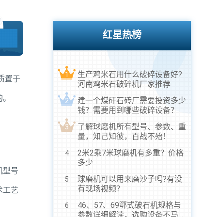
红星热榜
生产鸡米石用什么破碎设备好?
1
质置于
河南鸡米石破碎机厂家推荐
的。
建一个煤矸石砖厂需要投资多少
2
钱？需要用到哪些破碎设备？
了解球磨机所有型号、参数、重
3
量，知己知彼，百战不殆！
2米2乘7米球磨机有多重？价格
4
多少
机型号
球磨机可以用来磨沙子吗?有没
5
有现场视频？
术工艺
46、57、69鄂式破石机规格与
6
参数详细解读，选购设备不马