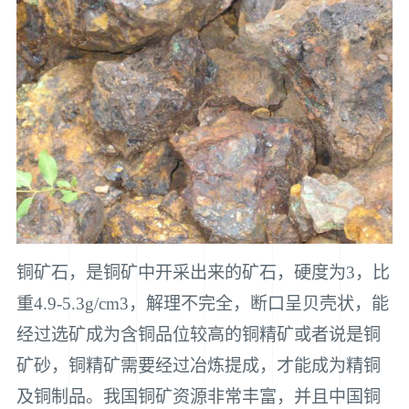
铜矿石，是铜矿中开采出来的矿石，硬度为3，比
重4.9-5.3g/cm3，解理不完全，断口呈贝壳状，能
经过选矿成为含铜品位较高的铜精矿或者说是铜
矿砂，铜精矿需要经过冶炼提成，才能成为精铜
及铜制品。我国铜矿资源非常丰富，并且中国铜