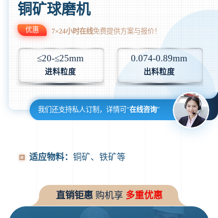
铜矿球磨机
优惠
7×24小时在线
免费提供方案与报价！
≤20-≤25mm
0.074-0.89mm
进料粒度
出料粒度
我们还支持私人订制，详情可“
在线咨询
”
适应物料：
铜矿、铁矿等
直销钜惠
购机享
多重优惠