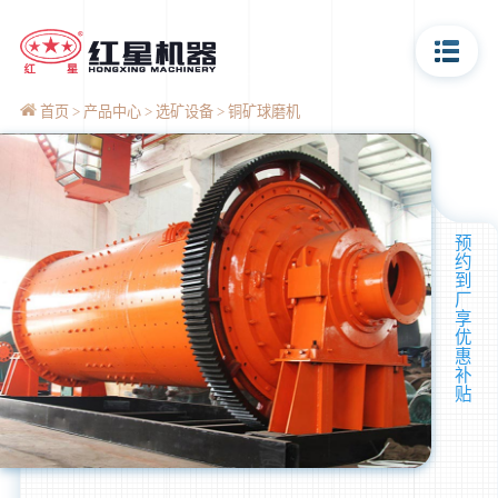
首页
产品中心
选矿设备
铜矿球磨机
预
约
到
厂
享
优
惠
补
贴