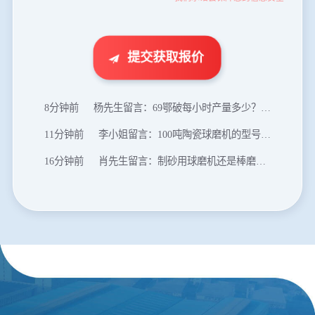
46分钟前
武先生留言：年产100万吨机制砂，用什么设备？
1分钟前
谢先生留言：球磨机多少钱一台？提供型号和参数。
2分钟前
王先生留言：建一条石料破碎生产线，规模300吨/小时，提供设备选型和报价。
提交获取报价
5分钟前
陈先生留言：每小时100吨建筑垃圾粉碎机？推荐用什么型号？
8分钟前
杨先生留言：69鄂破每小时产量多少？参数和工作视频。
11分钟前
李小姐留言：100吨陶瓷球磨机的型号和参数？
16分钟前
肖先生留言：制砂用球磨机还是棒磨机？每小时100吨价格。
20分钟前
马先生留言：提供移动破碎机图片价格表。
24分钟前
朱先生留言：制砂机3000吨一套多少钱？
35分钟前
张先生留言：碎石机有几种型号？碎石机械设备一套价格？
46分钟前
武先生留言：年产100万吨机制砂，用什么设备？
1分钟前
谢先生留言：球磨机多少钱一台？提供型号和参数。