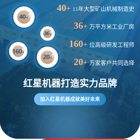
2分钟前
王先生留言：建一条石料破碎生产线，规模300吨/小时，提供设备选型和报价。
40
+
11年大型矿山机械制造史
5分钟前
陈先生留言：每小时100吨建筑垃圾粉碎机？推荐用什么型号？
36
+
万平方米工业厂房
160
+
位高级研发工程师
20
+
万家客户共同选择
红星机器打造实力品牌
加入红星机器成就美好未来