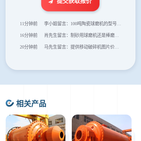
提交获取报价
8分钟前
杨先生留言：69鄂破每小时产量多少？参数和工作视频。
11分钟前
李小姐留言：100吨陶瓷球磨机的型号和参数？
16分钟前
肖先生留言：制砂用球磨机还是棒磨机？每小时100吨价格。
20分钟前
马先生留言：提供移动破碎机图片价格表。
24分钟前
朱先生留言：制砂机3000吨一套多少钱？
35分钟前
张先生留言：碎石机有几种型号？碎石机械设备一套价格？
46分钟前
武先生留言：年产100万吨机制砂，用什么设备？
1分钟前
谢先生留言：球磨机多少钱一台？提供型号和参数。
相关产品
2分钟前
王先生留言：建一条石料破碎生产线，规模300吨/小时，提供设备选型和报价。
5分钟前
陈先生留言：每小时100吨建筑垃圾粉碎机？推荐用什么型号？