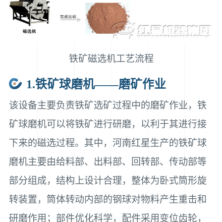
铁矿磁选机工艺流程
1.铁矿球磨机——磨矿作业
该设备主要负责铁矿选矿过程中的磨矿作业，铁
矿球磨机可以将铁矿进行研磨，以利于其进行接
下来的磁选过程。其中，河南红星生产的铁矿球
磨机主要由给料部、出料部、回转部、传动部等
部分组成，结构上设计合理，整体为卧式筒形旋
转装置，筒体转动内部的钢球对物料产生重击和
研磨作用；部件优化科学，配件采用变位齿轮，