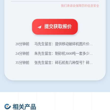
我们承诺会保障您的信息安全
5分钟前
陈先生留言：每小时100吨建筑垃圾粉碎机？推荐用什么型号？
8分钟前
杨先生留言：69鄂破每小时产量多少？参数和工作视频。
11分钟前
李小姐留言：100吨陶瓷球磨机的型号和参数？
提交获取报价
16分钟前
肖先生留言：制砂用球磨机还是棒磨机？每小时100吨价格。
20分钟前
马先生留言：提供移动破碎机图片价格表。
24分钟前
朱先生留言：制砂机3000吨一套多少钱？
35分钟前
张先生留言：碎石机有几种型号？碎石机械设备一套价格？
46分钟前
武先生留言：年产100万吨机制砂，用什么设备？
1分钟前
谢先生留言：球磨机多少钱一台？提供型号和参数。
2分钟前
王先生留言：建一条石料破碎生产线，规模300吨/小时，提供设备选型和报价。
5分钟前
陈先生留言：每小时100吨建筑垃圾粉碎机？推荐用什么型号？
相关产品