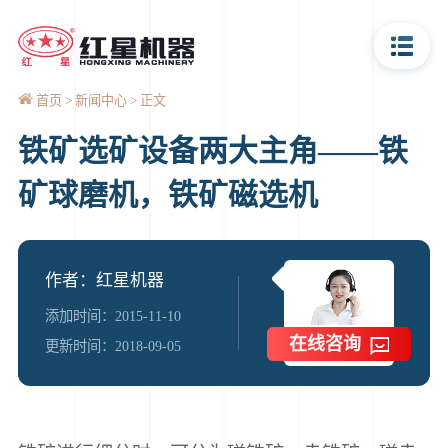
首页
新闻中心
正文
铁矿选矿设备两大主角——铁
矿球磨机，铁矿磁选机
作者：红星机器
添加时间：2015-11-10
在线咨询
更新时间：2018-09-05