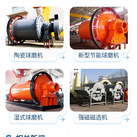
陶瓷球磨机
新型节能球磨机
湿式球磨机
强磁磁选机