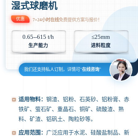
湿式球磨机
优惠
7×24小时在线
免费提供方案与报价！
0.65--615 t/h
≤25mm
生产能力
进料粒度
我们还支持私人订制，详情可“
在线咨询
”
适用物料：
钢渣、铝粉、石英砂、铝粉膏、赤
铁矿、萤石矿、重晶石、铜矿、硫酸渣、熟
料、矿渣、铝矾土、陶粒砂等。
应用范围：
广泛应用于水泥、硅酸盐制品、新