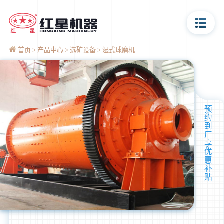
首页
产品中心
选矿设备
湿式球磨机
预
约
到
厂
享
优
惠
补
贴