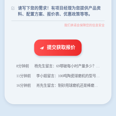
24分钟前
朱先生留言：制砂机3000吨一套多少钱？
35分钟前
张先生留言：碎石机有几种型号？碎石机械设备一套价格？
我们承诺会保障您的信息安全
46分钟前
武先生留言：年产100万吨机制砂，用什么设备？
1分钟前
谢先生留言：球磨机多少钱一台？提供型号和参数。
2分钟前
王先生留言：建一条石料破碎生产线，规模300吨/小时，提供设备选型和报价。
提交获取报价
5分钟前
陈先生留言：每小时100吨建筑垃圾粉碎机？推荐用什么型号？
8分钟前
杨先生留言：69鄂破每小时产量多少？参数和工作视频。
11分钟前
李小姐留言：100吨陶瓷球磨机的型号和参数？
16分钟前
肖先生留言：制砂用球磨机还是棒磨机？每小时100吨价格。
20分钟前
马先生留言：提供移动破碎机图片价格表。
24分钟前
朱先生留言：制砂机3000吨一套多少钱？
35分钟前
张先生留言：碎石机有几种型号？碎石机械设备一套价格？