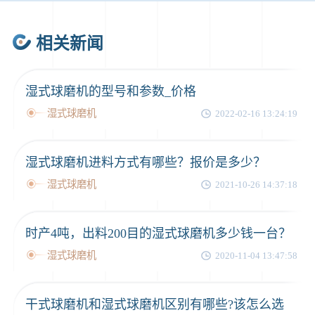
46分钟前
武先生留言：年产100万吨机制砂，用什么设备？
相关新闻
1分钟前
谢先生留言：球磨机多少钱一台？提供型号和参数。
2分钟前
王先生留言：建一条石料破碎生产线，规模300吨/小时，提供设备选型和报价。
湿式球磨机的型号和参数_价格
5分钟前
陈先生留言：每小时100吨建筑垃圾粉碎机？推荐用什么型号？
湿式球磨机
2022-02-16 13:24:19
湿式球磨机进料方式有哪些？报价是多少？
湿式球磨机
2021-10-26 14:37:18
时产4吨，出料200目的湿式球磨机多少钱一台？
湿式球磨机
2020-11-04 13:47:58
干式球磨机和湿式球磨机区别有哪些?该怎么选