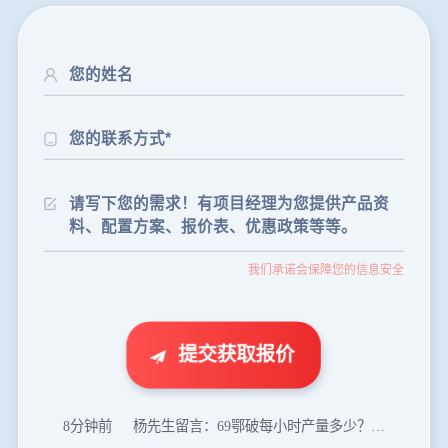
24分钟前
朱先生留言：制砂机3000吨一套多少钱？
35分钟前
张先生留言：碎石机有几种型号？碎石机械设备一套价格？
我们承诺会保障您的信息安全
46分钟前
武先生留言：年产100万吨机制砂，用什么设备？
1分钟前
谢先生留言：球磨机多少钱一台？提供型号和参数。
2分钟前
王先生留言：建一条石料破碎生产线，规模300吨/小时，提供设备选型和报价。
提交获取报价
5分钟前
陈先生留言：每小时100吨建筑垃圾粉碎机？推荐用什么型号？
8分钟前
杨先生留言：69鄂破每小时产量多少？参数和工作视频。