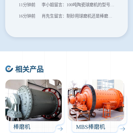
11分钟前
李小姐留言：100吨陶瓷球磨机的型号和参数？
16分钟前
肖先生留言：制砂用球磨机还是棒磨机？每小时100吨价格。
20分钟前
马先生留言：提供移动破碎机图片价格表。
24分钟前
朱先生留言：制砂机3000吨一套多少钱？
35分钟前
张先生留言：碎石机有几种型号？碎石机械设备一套价格？
46分钟前
武先生留言：年产100万吨机制砂，用什么设备？
相关产品
1分钟前
谢先生留言：球磨机多少钱一台？提供型号和参数。
2分钟前
王先生留言：建一条石料破碎生产线，规模300吨/小时，提供设备选型和报价。
5分钟前
陈先生留言：每小时100吨建筑垃圾粉碎机？推荐用什么型号？
棒磨机
MBS棒磨机