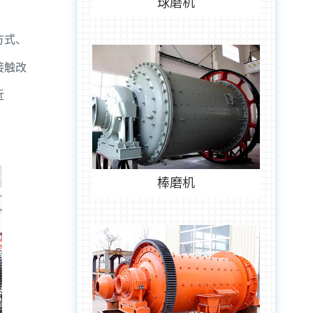
球磨机
方式、
接触改
近
棒磨机