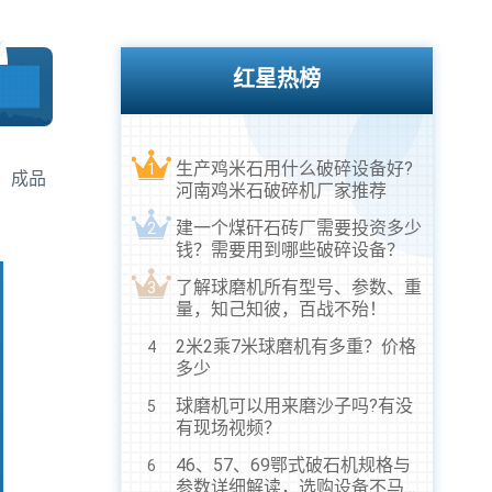
红星热榜
生产鸡米石用什么破碎设备好?
1
，成品
河南鸡米石破碎机厂家推荐
建一个煤矸石砖厂需要投资多少
2
钱？需要用到哪些破碎设备？
了解球磨机所有型号、参数、重
3
量，知己知彼，百战不殆！
2米2乘7米球磨机有多重？价格
4
多少
球磨机可以用来磨沙子吗?有没
5
有现场视频？
46、57、69鄂式破石机规格与
6
参数详细解读，选购设备不马