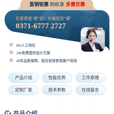
直销钜惠
购机享
多重优惠
红星再放“狠”招！价格低到“爆"
0371-6777 2727
60s人工响应
24h免费提供设计方案
40年品质保障，就近安排参观客户现场
产品介绍
性能优势
工作原理
定制厂家
技术参数
在线留言
产品介绍