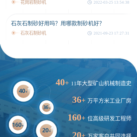
花岗岩制砂机
2022-03-25 13:54:38
石灰石制砂好用吗？用哪款制砂机好？
石灰石制砂机
2021-09-23 17:27:31
40
+
11年大型矿山机械制造史
36
+
万平方米工业厂房
160
+
位高级研发工程师
20
+
万家客户共同选择