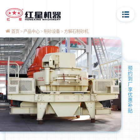
首页
产品中心
制砂设备
方解石制砂机
预
约
到
厂
享
优
惠
补
贴