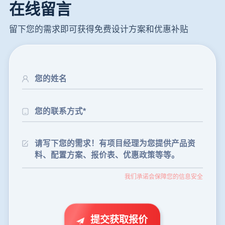
在线留言
留下您的需求即可获得免费设计方案和优惠补贴
24分钟前
朱先生留言：制砂机3000吨一套多少钱？
35分钟前
张先生留言：碎石机有几种型号？碎石机械设备一套价格？
我们承诺会保障您的信息安全
46分钟前
武先生留言：年产100万吨机制砂，用什么设备？
1分钟前
谢先生留言：球磨机多少钱一台？提供型号和参数。
2分钟前
王先生留言：建一条石料破碎生产线，规模300吨/小时，提供设备选型和报价。
提交获取报价