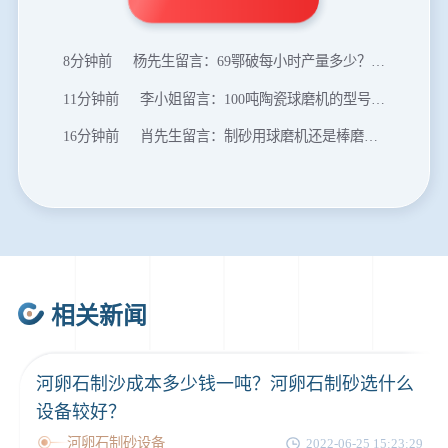
5分钟前
陈先生留言：每小时100吨建筑垃圾粉碎机？推荐用什么型号？
8分钟前
杨先生留言：69鄂破每小时产量多少？参数和工作视频。
11分钟前
李小姐留言：100吨陶瓷球磨机的型号和参数？
16分钟前
肖先生留言：制砂用球磨机还是棒磨机？每小时100吨价格。
20分钟前
马先生留言：提供移动破碎机图片价格表。
24分钟前
朱先生留言：制砂机3000吨一套多少钱？
35分钟前
张先生留言：碎石机有几种型号？碎石机械设备一套价格？
46分钟前
武先生留言：年产100万吨机制砂，用什么设备？
相关新闻
1分钟前
谢先生留言：球磨机多少钱一台？提供型号和参数。
2分钟前
王先生留言：建一条石料破碎生产线，规模300吨/小时，提供设备选型和报价。
河卵石制沙成本多少钱一吨？河卵石制砂选什么
5分钟前
陈先生留言：每小时100吨建筑垃圾粉碎机？推荐用什么型号？
设备较好？
河卵石制砂设备
2022-06-25 15:23:29