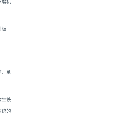
球磨机
衬板
差、单
金生铁
传统的