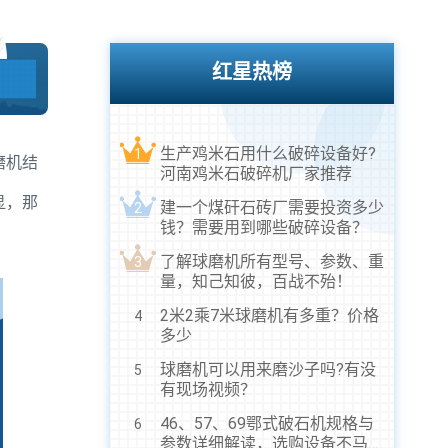
红星热榜
生产鸡米石用什么破碎设备好?
1
磨机结
河南鸡米石破碎机厂家推荐
显，那
建一个煤矸石砖厂需要投资多少
2
钱？需要用到哪些破碎设备？
了解球磨机所有型号、参数、重
3
量，知己知彼，百战不殆！
2米2乘7米球磨机有多重？价格
4
多少
球磨机可以用来磨沙子吗?有没
5
有现场视频？
46、57、69鄂式破石机规格与
6
参数详细解读，选购设备不马