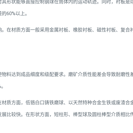
时其形状能够直接控制钢球在筒体内的运动轨迹。同时，衬板是
的60%以上。
响。在材质方面一般采用金属衬板、橡胶衬板、磁性衬板、复合
使物料达到成品细度和级配要求。磨矿介质性能差会导致耐磨性
%。
在材质方面，低铬白口铸铁磨球、以天然特种合金生铁或废渣合
发展比较快。在形状方面，短柱形、棒型球及圆柱棒型介质相比