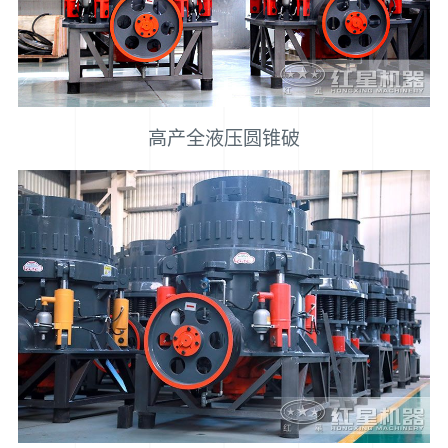
高产全液压圆锥破