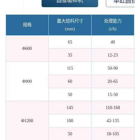
圆锥破碎机
单缸圆锥
最大给料尺寸
处理能力
规格
(mm)
(t/h)
65
40
Φ600
35
12-23
115
50-90
Φ900
60
20-65
50
15-50
145
110-168
Φ1200
100
42-135
50
18-105