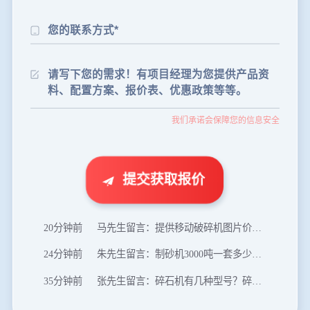
46分钟前
武先生留言：年产100万吨机制砂，用什么设备？
1分钟前
谢先生留言：球磨机多少钱一台？提供型号和参数。
2分钟前
王先生留言：建一条石料破碎生产线，规模300吨/小时，提供设备选型和报价。
5分钟前
陈先生留言：每小时100吨建筑垃圾粉碎机？推荐用什么型号？
我们承诺会保障您的信息安全
8分钟前
杨先生留言：69鄂破每小时产量多少？参数和工作视频。
11分钟前
李小姐留言：100吨陶瓷球磨机的型号和参数？
提交获取报价
16分钟前
肖先生留言：制砂用球磨机还是棒磨机？每小时100吨价格。
20分钟前
马先生留言：提供移动破碎机图片价格表。
24分钟前
朱先生留言：制砂机3000吨一套多少钱？
35分钟前
张先生留言：碎石机有几种型号？碎石机械设备一套价格？
46分钟前
武先生留言：年产100万吨机制砂，用什么设备？