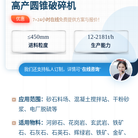
高产圆锥破碎机
优惠
7×24小时在线
免费提供方案与报价！
≤450mm
12-2181t/h
进料粒度
生产能力
我们还支持私人订制，详情可“
在线咨询
”
应用范围：
砂石料场、混凝土搅拌站、干粉砂
浆、电厂脱硫等
适用物料：
河卵石、花岗岩、玄武岩、铁矿
石、石灰石、石英石、辉绿岩、铁矿、金矿、