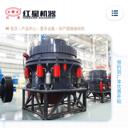
首页
产品中心
更多设备
高产圆锥破碎机
预
约
到
厂
享
优
惠
补
贴