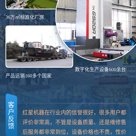
36万㎡标准化厂房
数字化生产设备600余台
产品远销160多个国家
客
户
红星机器在行业内的信誉很好，很多用户都
反
评价非常高，不管是设备质量、还是维修售
馈
后服务都非常到位，设备价格也不贵，性价