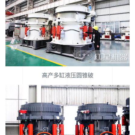
高产多缸液压圆锥破