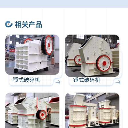
46分钟前
武先生留言：年产100万吨机制砂，用什么设备？
1分钟前
谢先生留言：球磨机多少钱一台？提供型号和参数。
相关产品
2分钟前
王先生留言：建一条石料破碎生产线，规模300吨/小时，提供设备选型和报价。
5分钟前
陈先生留言：每小时100吨建筑垃圾粉碎机？推荐用什么型号？
颚式破碎机
锤式破碎机