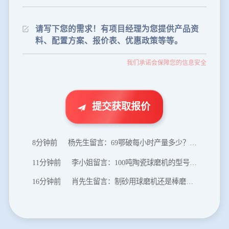
24分钟前
朱先生留言：制砂机3000吨一套多少钱？
35分钟前
张先生留言：碎石机有几种型号？碎石机械设备一套价格？
46分钟前
武先生留言：年产100万吨机制砂，用什么设备？
我们承诺会保障您的信息安全
1分钟前
谢先生留言：球磨机多少钱一台？提供型号和参数。
2分钟前
王先生留言：建一条石料破碎生产线，规模300吨/小时，提供设备选型和报价。
5分钟前
陈先生留言：每小时100吨建筑垃圾粉碎机？推荐用什么型号？
提交获取报价
8分钟前
杨先生留言：69鄂破每小时产量多少？参数和工作视频。
11分钟前
李小姐留言：100吨陶瓷球磨机的型号和参数？
16分钟前
肖先生留言：制砂用球磨机还是棒磨机？每小时100吨价格。
20分钟前
马先生留言：提供移动破碎机图片价格表。
24分钟前
朱先生留言：制砂机3000吨一套多少钱？
35分钟前
张先生留言：碎石机有几种型号？碎石机械设备一套价格？