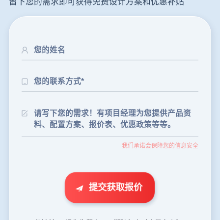
留下您的需求即可获得免费设计方案和优惠补贴
24分钟前
朱先生留言：制砂机3000吨一套多少钱？
35分钟前
张先生留言：碎石机有几种型号？碎石机械设备一套价格？
我们承诺会保障您的信息安全
46分钟前
武先生留言：年产100万吨机制砂，用什么设备？
1分钟前
谢先生留言：球磨机多少钱一台？提供型号和参数。
2分钟前
王先生留言：建一条石料破碎生产线，规模300吨/小时，提供设备选型和报价。
提交获取报价
5分钟前
陈先生留言：每小时100吨建筑垃圾粉碎机？推荐用什么型号？