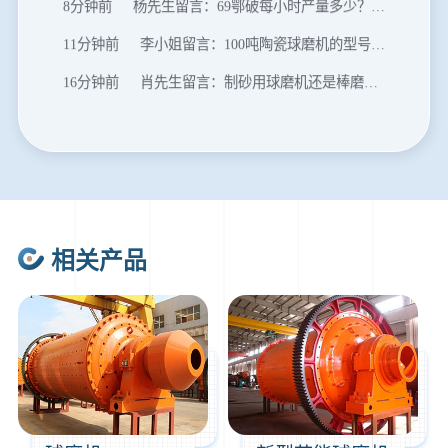
8分钟前
杨先生留言：69鄂破每小时产量多少？参数和工作视频。
11分钟前
李小姐留言：100吨陶瓷球磨机的型号和参数？
16分钟前
肖先生留言：制砂用球磨机还是棒磨机？每小时100吨价格。
20分钟前
马先生留言：提供移动破碎机图片价格表。
24分钟前
朱先生留言：制砂机3000吨一套多少钱？
35分钟前
张先生留言：碎石机有几种型号？碎石机械设备一套价格？
46分钟前
武先生留言：年产100万吨机制砂，用什么设备？
相关产品
1分钟前
谢先生留言：球磨机多少钱一台？提供型号和参数。
2分钟前
王先生留言：建一条石料破碎生产线，规模300吨/小时，提供设备选型和报价。
5分钟前
陈先生留言：每小时100吨建筑垃圾粉碎机？推荐用什么型号？