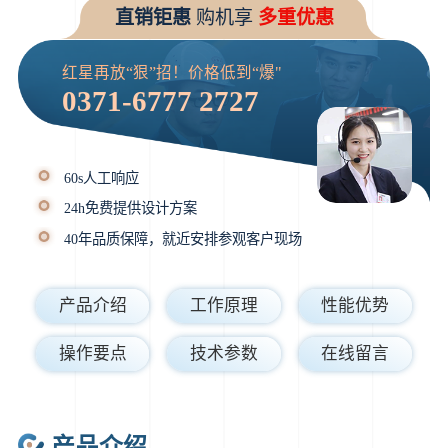
直销钜惠
购机享
多重优惠
红星再放“狠”招！价格低到“爆"
0371-6777 2727
60s人工响应
24h免费提供设计方案
40年品质保障，就近安排参观客户现场
产品介绍
工作原理
性能优势
操作要点
技术参数
在线留言
产品介绍