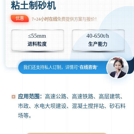
粘土制砂机
优惠
7×24小时在线
免费提供方案与报价！
≤55mm
40-650t/h
进料粒度
生产能力
我们还支持私人订制，详情可“
在线咨询
”
应用范围：
高速公路、高速铁路、高层建筑、
市政、水电大坝建设、混凝土搅拌站、砂石料
场等。