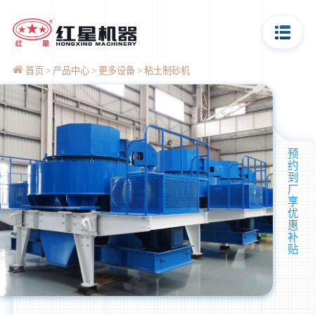
首页
产品中心
更多设备
粘土制砂机
预
约
到
厂
享
优
惠
补
贴