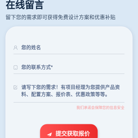
在线留言
留下您的需求即可获得免费设计方案和优惠补贴
24分钟前
朱先生留言：制砂机3000吨一套多少钱？
35分钟前
张先生留言：碎石机有几种型号？碎石机械设备一套价格？
46分钟前
武先生留言：年产100万吨机制砂，用什么设备？
我们承诺会保障您的信息安全
1分钟前
谢先生留言：球磨机多少钱一台？提供型号和参数。
2分钟前
王先生留言：建一条石料破碎生产线，规模300吨/小时，提供设备选型和报价。
5分钟前
陈先生留言：每小时100吨建筑垃圾粉碎机？推荐用什么型号？
提交获取报价