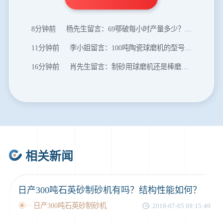
8分钟前
杨先生留言：69鄂破每小时产量多少？参数和工作视频。
11分钟前
李小姐留言：100吨陶瓷球磨机的型号和参数？
16分钟前
肖先生留言：制砂用球磨机还是棒磨机？每小时100吨价格。
20分钟前
马先生留言：提供移动破碎机图片价格表。
24分钟前
朱先生留言：制砂机3000吨一套多少钱？
35分钟前
张先生留言：碎石机有几种型号？碎石机械设备一套价格？
46分钟前
武先生留言：年产100万吨机制砂，用什么设备？
1分钟前
谢先生留言：球磨机多少钱一台？提供型号和参数。
相关新闻
2分钟前
王先生留言：建一条石料破碎生产线，规模300吨/小时，提供设备选型和报价。
5分钟前
陈先生留言：每小时100吨建筑垃圾粉碎机？推荐用什么型号？
日产300吨石英砂制砂机有吗？结构性能如何？
日产300吨石英砂制砂机
2018-07-05 09:15:49