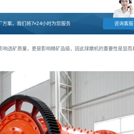
方案，我们将7×24小时为您服务
咨询客服
影响选矿质量，更是影响精矿品级，因此球磨机的重要性是显而
。