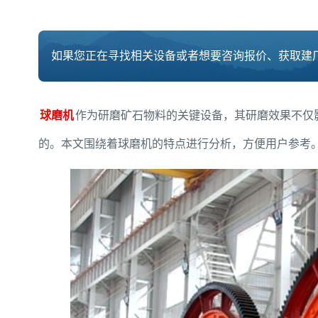
如果您正在寻找相关设备或者想要咨询报价、获取建厂
球磨机
作为研磨矿石物料的关键设备，其研磨效果不仅
的。本文围绕着球磨机的特点进行分析，方便用户参考