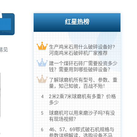
红星热榜
生产鸡米石用什么破碎设备好?
1
易见
河南鸡米石破碎机厂家推荐
建一个煤矸石砖厂需要投资多少
2
钱？需要用到哪些破碎设备？
了解球磨机所有型号、参数、重
3
量，知己知彼，百战不殆！
2米2乘7米球磨机有多重？价格
4
多少
球磨机可以用来磨沙子吗?有没
5
有现场视频？
46、57、69鄂式破石机规格与
6
参数详细解读，选购设备不马