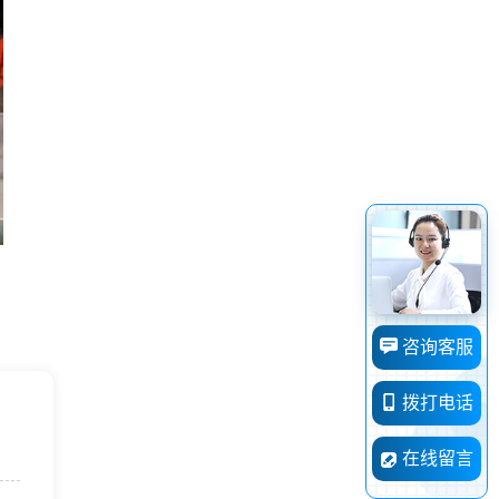
咨询客服
拨打电话
在线留言