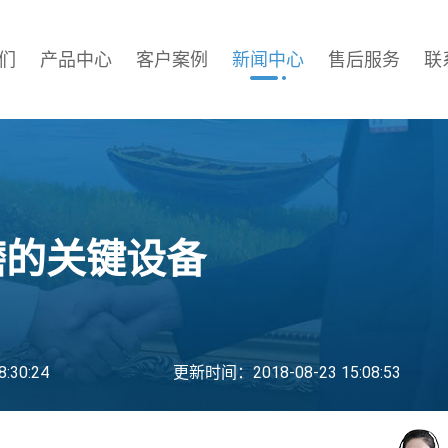
们
产品中心
客户案例
新闻中心
售后服务
联
磨的关键设备
:30:24
更新时间：2018-08-23 15:08:53