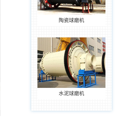
陶瓷球磨机
水泥球磨机