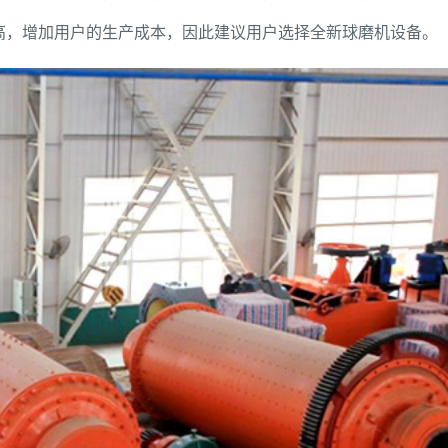
高，增加用户的生产成本，因此建议用户选择全新球磨机设备。