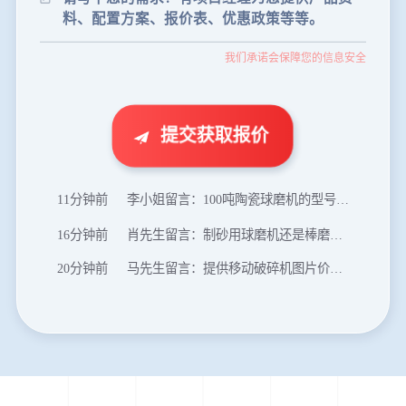
46分钟前
武先生留言：年产100万吨机制砂，用什么设备？
我们承诺会保障您的信息安全
1分钟前
谢先生留言：球磨机多少钱一台？提供型号和参数。
2分钟前
王先生留言：建一条石料破碎生产线，规模300吨/小时，提供设备选型和报价。
5分钟前
陈先生留言：每小时100吨建筑垃圾粉碎机？推荐用什么型号？
提交获取报价
8分钟前
杨先生留言：69鄂破每小时产量多少？参数和工作视频。
11分钟前
李小姐留言：100吨陶瓷球磨机的型号和参数？
16分钟前
肖先生留言：制砂用球磨机还是棒磨机？每小时100吨价格。
20分钟前
马先生留言：提供移动破碎机图片价格表。
24分钟前
朱先生留言：制砂机3000吨一套多少钱？
35分钟前
张先生留言：碎石机有几种型号？碎石机械设备一套价格？
46分钟前
武先生留言：年产100万吨机制砂，用什么设备？
1分钟前
谢先生留言：球磨机多少钱一台？提供型号和参数。