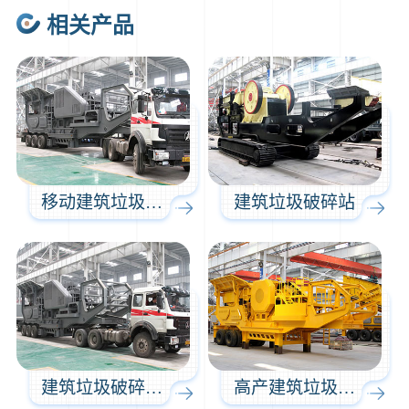
相关产品
2分钟前
王先生留言：建一条石料破碎生产线，规模300吨/小时，提供设备选型和报价。
5分钟前
陈先生留言：每小时100吨建筑垃圾粉碎机？推荐用什么型号？
移动建筑垃圾破碎机
建筑垃圾破碎站
建筑垃圾破碎设备
高产建筑垃圾破碎机