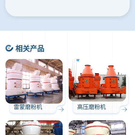
20分钟前
马先生留言：提供移动破碎机图片价格表。
24分钟前
朱先生留言：制砂机3000吨一套多少钱？
35分钟前
张先生留言：碎石机有几种型号？碎石机械设备一套价格？
46分钟前
武先生留言：年产100万吨机制砂，用什么设备？
相关产品
1分钟前
谢先生留言：球磨机多少钱一台？提供型号和参数。
2分钟前
王先生留言：建一条石料破碎生产线，规模300吨/小时，提供设备选型和报价。
5分钟前
陈先生留言：每小时100吨建筑垃圾粉碎机？推荐用什么型号？
雷蒙磨粉机
高压磨粉机