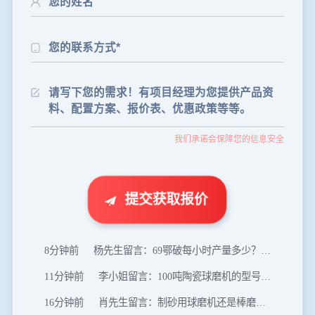
24分钟前
朱先生留言：制砂机3000吨一套多少钱？
35分钟前
张先生留言：碎石机有几种型号？碎石机械设备一套价格？
我们承诺会保障您的信息安全
46分钟前
武先生留言：年产100万吨机制砂，用什么设备？
1分钟前
谢先生留言：球磨机多少钱一台？提供型号和参数。
2分钟前
王先生留言：建一条石料破碎生产线，规模300吨/小时，提供设备选型和报价。
提交获取报价
5分钟前
陈先生留言：每小时100吨建筑垃圾粉碎机？推荐用什么型号？
8分钟前
杨先生留言：69鄂破每小时产量多少？参数和工作视频。
11分钟前
李小姐留言：100吨陶瓷球磨机的型号和参数？
16分钟前
肖先生留言：制砂用球磨机还是棒磨机？每小时100吨价格。