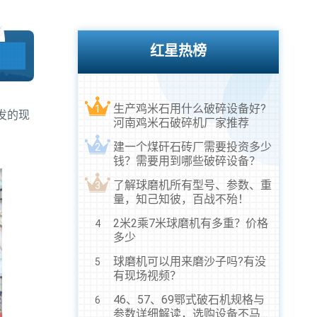
红星热榜
生产鸡米石用什么破碎设备好?
1
发的现
河南鸡米石破碎机厂家推荐
建一个煤矸石砖厂需要投资多少
2
钱？需要用到哪些破碎设备？
了解球磨机所有型号、参数、重
3
量，知己知彼，百战不殆！
2米2乘7米球磨机有多重？价格
4
多少
球磨机可以用来磨沙子吗?有没
5
有现场视频？
46、57、69鄂式破石机规格与
6
参数详细解读，选购设备不马