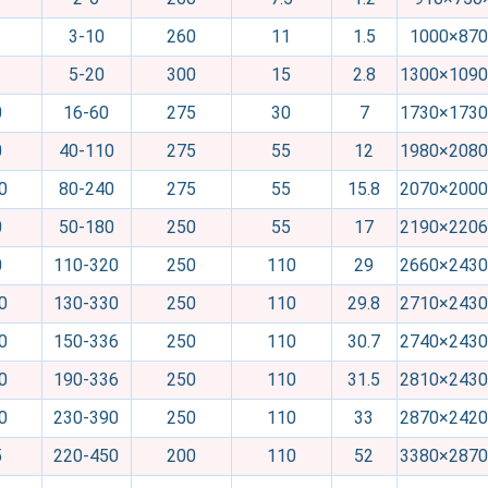
3-10
260
11
1.5
1000×870
5-20
300
15
2.8
1300×1090
0
16-60
275
30
7
1730×1730
0
40-110
275
55
12
1980×2080
0
80-240
275
55
15.8
2070×2000
0
50-180
250
55
17
2190×2206
0
110-320
250
110
29
2660×2430
0
130-330
250
110
29.8
2710×2430
0
150-336
250
110
30.7
2740×2430
0
190-336
250
110
31.5
2810×2430
0
230-390
250
110
33
2870×2420
5
220-450
200
110
52
3380×2870