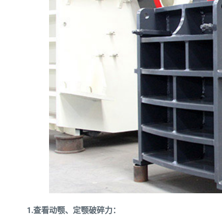
1.查看动颚、定颚破碎力：