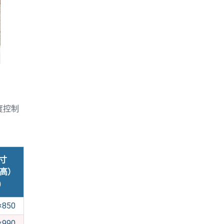
度控制
寸
×高）
)
×850
×990