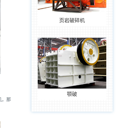
页岩破碎机
颚破
机，那