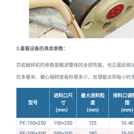
3.查看设备的具体参数：
页岩破碎机的参数是概述整体的全部性能，也正面反映
在多厘米、偏心轴转度每秒是多少、处理能达到每小时
进料口尺
最大进料粒
排料口调
型号
寸
度
围
(mm）
(mm)
(mm)
PE-150×250
150×250
125
10-40
PE-200×300
200×300
180
15-50