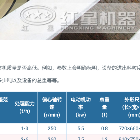
该机质量是否高低。例如，参数上会明确标明，设备的进出料粒
多少吨以及设备的总重等等。
整范
偏心轴转
电动机功
总重
外形尺
处理能力
速
率
量
（长×宽
(t/h)
(r/min)
(kw)
(t)
(mm
1-3
250
5.5
0.8
720×660
2-6
260
7.5
1.2
910×750