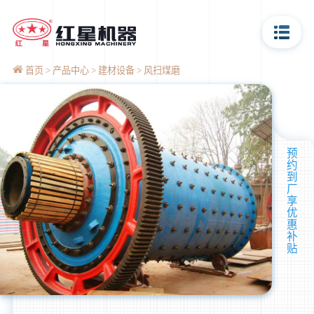
首页
产品中心
建材设备
风扫煤磨
预
约
到
厂
享
优
惠
补
贴