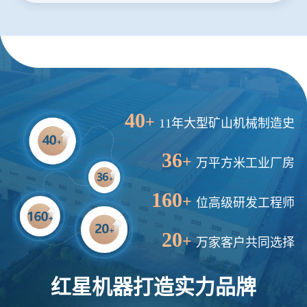
24分钟前
朱先生留言：制砂机3000吨一套多少钱？
35分钟前
张先生留言：碎石机有几种型号？碎石机械设备一套价格？
46分钟前
武先生留言：年产100万吨机制砂，用什么设备？
1分钟前
谢先生留言：球磨机多少钱一台？提供型号和参数。
2分钟前
王先生留言：建一条石料破碎生产线，规模300吨/小时，提供设备选型和报价。
40
+
11年大型矿山机械制造史
5分钟前
陈先生留言：每小时100吨建筑垃圾粉碎机？推荐用什么型号？
36
+
万平方米工业厂房
160
+
位高级研发工程师
20
+
万家客户共同选择
红星机器打造实力品牌