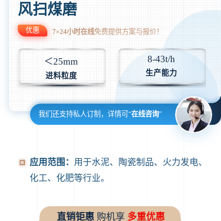
风扫煤磨
优惠
7×24小时在线
免费提供方案与报价！
8-43t/h
＜25mm
生产能力
进料粒度
我们还支持私人订制，详情可“
在线咨询
”
应用范围：
用于水泥、陶瓷制品、火力发电、
化工、化肥等行业。
直销钜惠
购机享
多重优惠