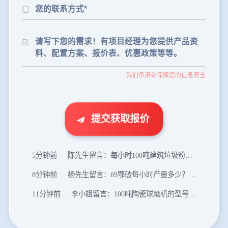
24分钟前
朱先生留言：制砂机3000吨一套多少钱？
35分钟前
张先生留言：碎石机有几种型号？碎石机械设备一套价格？
我们承诺会保障您的信息安全
46分钟前
武先生留言：年产100万吨机制砂，用什么设备？
1分钟前
谢先生留言：球磨机多少钱一台？提供型号和参数。
2分钟前
王先生留言：建一条石料破碎生产线，规模300吨/小时，提供设备选型和报价。
提交获取报价
5分钟前
陈先生留言：每小时100吨建筑垃圾粉碎机？推荐用什么型号？
8分钟前
杨先生留言：69鄂破每小时产量多少？参数和工作视频。
11分钟前
李小姐留言：100吨陶瓷球磨机的型号和参数？
16分钟前
肖先生留言：制砂用球磨机还是棒磨机？每小时100吨价格。
20分钟前
马先生留言：提供移动破碎机图片价格表。