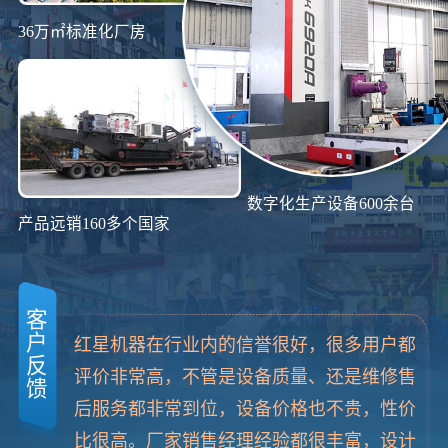
36万㎡标准化厂房
数字化生产设备600余台
产品远销160多个国家
客
户
红星机器在行业内的信誉很好，很多用户都
反
评价非常高，不管是设备质量、还是维修售
馈
后服务都非常到位，设备价格也不贵，性价
比很高。厂家销售经理经验都很丰富，设计