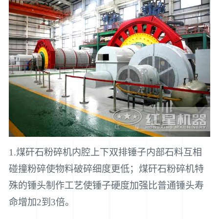
1.煤矸石粉碎机内腔上下双排锤子内部石料互相
碰撞粉碎使物料破碎细度更低；煤矸石粉碎机特
殊的锤头制作工艺使锤子硬度加强比普通锤头寿
命增加2到3倍。