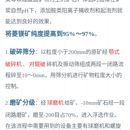
浆自然pH下，添加胺类阳离子捕收剂和起泡剂就
能达到良好的效果，
将菱镁矿纯度提高到95%～97%
。
破碎筛分
1.
：以粒度小于200mm的原矿经
颚式
破碎机
、
对辊破
碎机及振动筛组成两段一闭路流
程碎至10～0mm，用筛分机进行矿物粒度大小的
控制。
磨矿分级
2.
：经
球磨机
给矿，-10mm矿石经一段
闭路磨矿，磨至-200目占70%，进入浮选作业。
在该流程中需要用到的设备主要有球磨机和螺旋