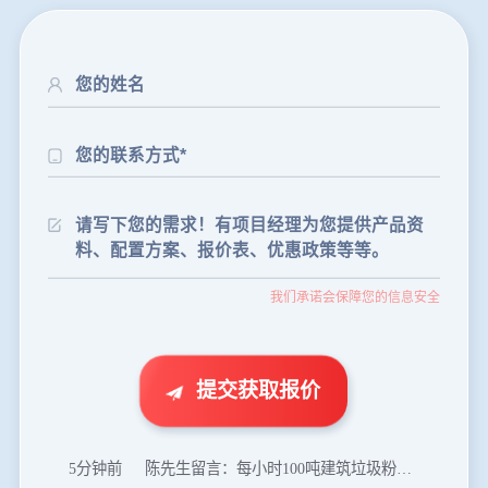
24分钟前
朱先生留言：制砂机3000吨一套多少钱？
我们承诺会保障您的信息安全
35分钟前
张先生留言：碎石机有几种型号？碎石机械设备一套价格？
46分钟前
武先生留言：年产100万吨机制砂，用什么设备？
1分钟前
谢先生留言：球磨机多少钱一台？提供型号和参数。
提交获取报价
2分钟前
王先生留言：建一条石料破碎生产线，规模300吨/小时，提供设备选型和报价。
5分钟前
陈先生留言：每小时100吨建筑垃圾粉碎机？推荐用什么型号？