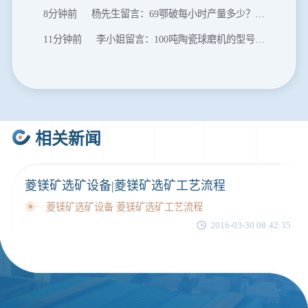
8分钟前
杨先生留言：69鄂破每小时产量多少？参数和工作视频。
11分钟前
李小姐留言：100吨陶瓷球磨机的型号和参数？
16分钟前
肖先生留言：制砂用球磨机还是棒磨机？每小时100吨价格。
20分钟前
马先生留言：提供移动破碎机图片价格表。
24分钟前
朱先生留言：制砂机3000吨一套多少钱？
相关新闻
35分钟前
张先生留言：碎石机有几种型号？碎石机械设备一套价格？
46分钟前
武先生留言：年产100万吨机制砂，用什么设备？
菱镁矿选矿设备|菱镁矿选矿工艺流程
1分钟前
谢先生留言：球磨机多少钱一台？提供型号和参数。
菱镁矿选矿设备 菱镁矿选矿工艺流程
2分钟前
王先生留言：建一条石料破碎生产线，规模300吨/小时，提供设备选型和报价。
2016-03-30 08:42:35
5分钟前
陈先生留言：每小时100吨建筑垃圾粉碎机？推荐用什么型号？