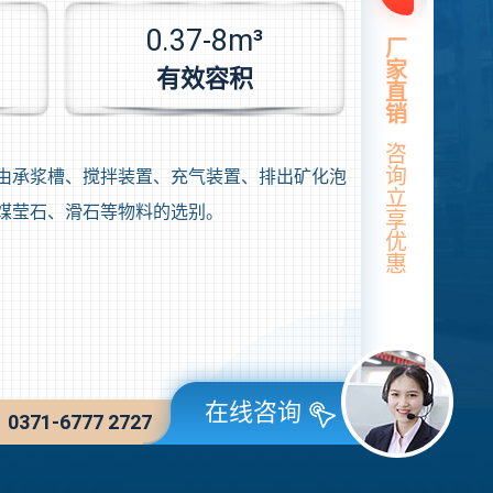
0.37-8m³
厂
家
有效容积
直
销
咨
询
由承浆槽、搅拌装置、充气装置、排出矿化泡
立
煤莹石、滑石等物料的选别。
享
优
惠
在线咨询
71-6777 2727