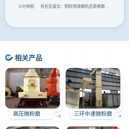
16分钟前
肖先生留言：制砂用球磨机还是棒磨机？每小时100吨价格。
20分钟前
马先生留言：提供移动破碎机图片价格表。
24分钟前
朱先生留言：制砂机3000吨一套多少钱？
35分钟前
张先生留言：碎石机有几种型号？碎石机械设备一套价格？
46分钟前
武先生留言：年产100万吨机制砂，用什么设备？
相关产品
1分钟前
谢先生留言：球磨机多少钱一台？提供型号和参数。
2分钟前
王先生留言：建一条石料破碎生产线，规模300吨/小时，提供设备选型和报价。
5分钟前
陈先生留言：每小时100吨建筑垃圾粉碎机？推荐用什么型号？
高压微粉磨
三环中速微粉磨