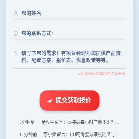
24分钟前
朱先生留言：制砂机3000吨一套多少钱？
35分钟前
张先生留言：碎石机有几种型号？碎石机械设备一套价格？
我们承诺会保障您的信息安全
46分钟前
武先生留言：年产100万吨机制砂，用什么设备？
1分钟前
谢先生留言：球磨机多少钱一台？提供型号和参数。
2分钟前
王先生留言：建一条石料破碎生产线，规模300吨/小时，提供设备选型和报价。
提交获取报价
5分钟前
陈先生留言：每小时100吨建筑垃圾粉碎机？推荐用什么型号？
8分钟前
杨先生留言：69鄂破每小时产量多少？参数和工作视频。
11分钟前
李小姐留言：100吨陶瓷球磨机的型号和参数？