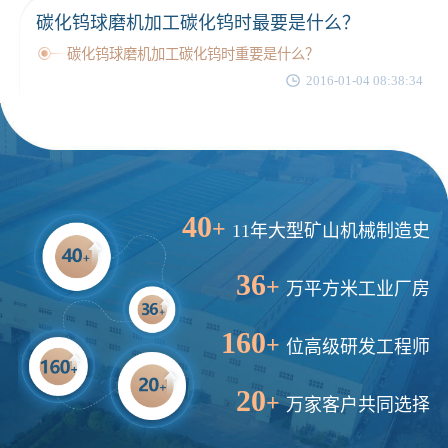
碳化钨球磨机加工碳化钨时最要是什么？
1分钟前
谢先生留言：球磨机多少钱一台？提供型号和参数。
碳化钨球磨机加工碳化钨时重要是什么？
2分钟前
王先生留言：建一条石料破碎生产线，规模300吨/小时，提供设备选型和报价。
2016-01-04 08:38:34
5分钟前
陈先生留言：每小时100吨建筑垃圾粉碎机？推荐用什么型号？
40
+
11年大型矿山机械制造史
36
+
万平方米工业厂房
160
+
位高级研发工程师
20
+
万家客户共同选择