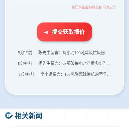
我们承诺会保障您的信息安全
35分钟前
张先生留言：碎石机有几种型号？碎石机械设备一套价格？
46分钟前
武先生留言：年产100万吨机制砂，用什么设备？
1分钟前
谢先生留言：球磨机多少钱一台？提供型号和参数。
提交获取报价
2分钟前
王先生留言：建一条石料破碎生产线，规模300吨/小时，提供设备选型和报价。
5分钟前
陈先生留言：每小时100吨建筑垃圾粉碎机？推荐用什么型号？
8分钟前
杨先生留言：69鄂破每小时产量多少？参数和工作视频。
11分钟前
李小姐留言：100吨陶瓷球磨机的型号和参数？
16分钟前
肖先生留言：制砂用球磨机还是棒磨机？每小时100吨价格。
20分钟前
马先生留言：提供移动破碎机图片价格表。
24分钟前
朱先生留言：制砂机3000吨一套多少钱？
相关新闻
35分钟前
张先生留言：碎石机有几种型号？碎石机械设备一套价格？
46分钟前
武先生留言：年产100万吨机制砂，用什么设备？